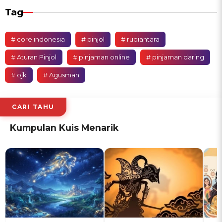
Tag
# core indonesia
# pinjol
# rudiantara
# Aturan Pinjol
# pinjaman online
# pinjaman daring
# ojk
# Agusman
CARI TAHU
Kumpulan Kuis Menarik