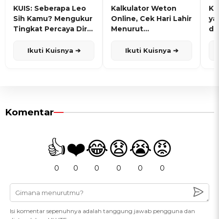
KUIS: Seberapa Leo
Kalkulator Weton
KU
Sih Kamu? Mengukur
Online, Cek Hari Lahir
ya
Tingkat Percaya Diri
Menurut
de
dan Karisma
Penanggalan Jawa
Ikuti Kuisnya ➔
Ikuti Kuisnya ➔
Komentar
👍
❤️
😂
😧
😭
😡
0
0
0
0
0
0
Isi komentar sepenuhnya adalah tanggung jawab pengguna dan