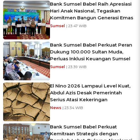
Bank Sumsel Babel Raih Apresiasi
Hari Anak Nasional, Tegaskan
Komitmen Bangun Generasi Emas
Sumsel
| 23:47 WIB
Bank Sumsel Babel Perkuat Peran
Dukung 100.000 Sultan Muda,
Perluas Inklusi Keuangan Sumsel
Sumsel
| 23:39 WIB
El Nino 2026 Lampaui Level Kuat,
Abdul Azis Desak Pemerintah
Serius Atasi Kekeringan
News
| 23:34 WIB
Bank Sumsel Babel Perkuat
Kemitraan Strategis dengan