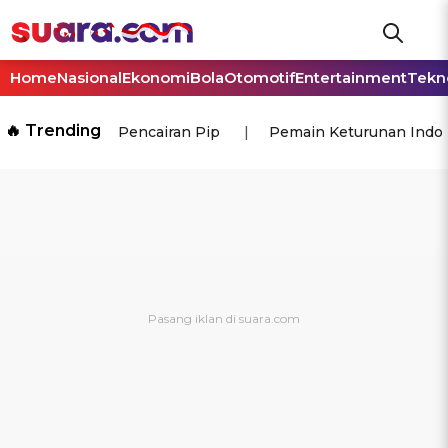
Home
Nasional
Ekonomi
Bola
Otomotif
Entertainment
Tekn
🔥 Trending
Pencairan Pip
Pemain Keturunan Indo