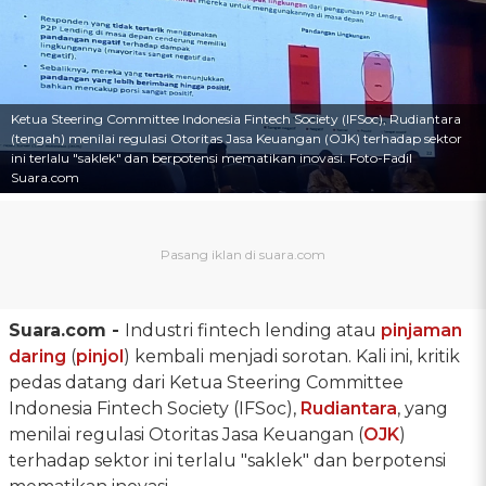
Ketua Steering Committee Indonesia Fintech Society (IFSoc), Rudiantara
(tengah) menilai regulasi Otoritas Jasa Keuangan (OJK) terhadap sektor
ini terlalu "saklek" dan berpotensi mematikan inovasi. Foto-Fadil
Suara.com
Suara.com -
Industri fintech lending atau
pinjaman
daring
(
pinjol
) kembali menjadi sorotan. Kali ini, kritik
pedas datang dari Ketua Steering Committee
Indonesia Fintech Society (IFSoc),
Rudiantara
, yang
menilai regulasi Otoritas Jasa Keuangan (
OJK
)
terhadap sektor ini terlalu "saklek" dan berpotensi