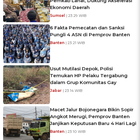
Pemkab Lahat, Dukung Akselerasi
Ekonomi Daerah
Sumsel
| 23:29 WIB
6 Fakta Pemecatan dan Sanksi
Pungli 4 ASN di Pemprov Banten
Banten
| 23:21 WIB
Usut Mutilasi Depok, Polisi
Temukan HP Pelaku Tergabung
dalam Grup Komunitas Gay
Jabar
| 23:14 WIB
Macet Jalur Bojonegara Bikin Sopir
Angkot Merugi, Pemprov Banten
Janjikan Keputusan Baru 4 Hari Lagi
Banten
| 23:10 WIB