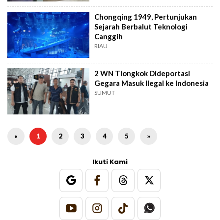
Chongqing 1949, Pertunjukan
Sejarah Berbalut Teknologi
Canggih
RIAU
2 WN Tiongkok Dideportasi
Gegara Masuk Ilegal ke Indonesia
SUMUT
«
1
2
3
4
5
»
Ikuti Kami