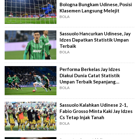
Bologna Bungkam Udinese, Posisi
Klasemen Langsung Melejit
BOLA
Sassuolo Hancurkan Udinese, Jay
Idzes Dapatkan Statistik Umpan
Terbaik
BOLA
Performa Berkelas Jay Idzes
Diakui Dunia Catat Statistik
Umpan Terbaik Sepanjang
Sassuolo vs Udinese
BOLA
Sassuolo Kalahkan Udinese 2-1,
Fabio Grosso Minta Kaki Jay Idzes
Cs Tetap Injak Tanah
BOLA