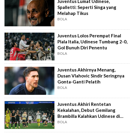
Juventus Lumat Udinese,
Spalletti: Seperti Singa yang
Melahap Tikus
BOLA
Juventus Lolos Perempat Final
Piala Italia, Udinese Tumbang 2-0,
Gol Bunuh Diri Penentu
BOLA
Juventus Akhirnya Menang,
Dusan Vlahovic Sindir Seringnya
Gonta-Ganti Pelatih
BOLA
Juventus Akhiri Rentetan
Kekalahan, Debut Gemilang
Brambilla Kalahkan Udinese di
Turin
BOLA