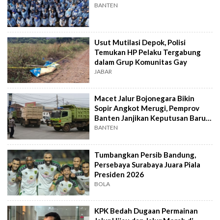
BANTEN
Usut Mutilasi Depok, Polisi
Temukan HP Pelaku Tergabung
dalam Grup Komunitas Gay
JABAR
Macet Jalur Bojonegara Bikin
Sopir Angkot Merugi, Pemprov
Banten Janjikan Keputusan Baru 4
Hari Lagi
BANTEN
Tumbangkan Persib Bandung,
Persebaya Surabaya Juara Piala
Presiden 2026
BOLA
KPK Bedah Dugaan Permainan