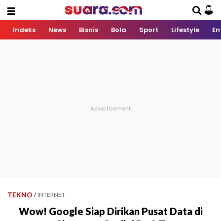
Indeks
News
Bisnis
Bola
Sport
Lifestyle
En
TEKNO
/
INTERNET
Wow! Google Siap Dirikan Pusat Data di