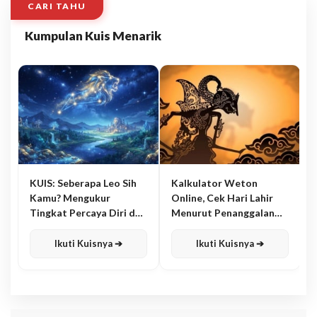
CARI TAHU
Kumpulan Kuis Menarik
KUIS: Seberapa Leo Sih
Kalkulator Weton
Kamu? Mengukur
Online, Cek Hari Lahir
Tingkat Percaya Diri dan
Menurut Penanggalan
Karisma
Jawa
Ikuti Kuisnya ➔
Ikuti Kuisnya ➔