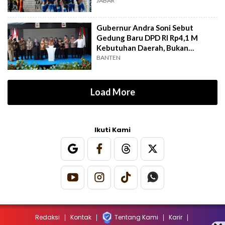
JABAR
Gubernur Andra Soni Sebut
Gedung Baru DPD RI Rp4,1 M
Kebutuhan Daerah, Bukan
Senator
BANTEN
Load More
Ikuti Kami
Redaksi
Kontak
Tentang Kami
Karir