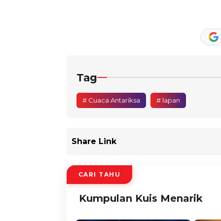
Tag
# Cuaca Antariksa
# lapan
Share Link
CARI TAHU
Kumpulan Kuis Menarik