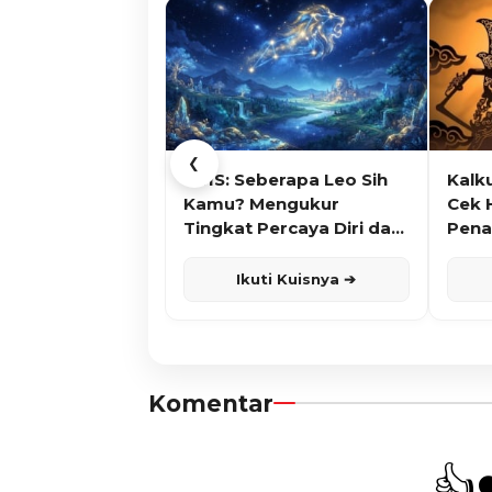
❮
KUIS: Seberapa Leo Sih
Kalk
Kamu? Mengukur
Cek 
Tingkat Percaya Diri dan
Pena
Karisma
Ikuti Kuisnya ➔
Komentar
👍