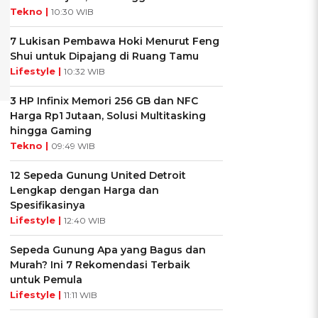
Tekno |
10:30 WIB
7 Lukisan Pembawa Hoki Menurut Feng
Shui untuk Dipajang di Ruang Tamu
Lifestyle |
10:32 WIB
3 HP Infinix Memori 256 GB dan NFC
Harga Rp1 Jutaan, Solusi Multitasking
hingga Gaming
Tekno |
09:49 WIB
12 Sepeda Gunung United Detroit
Lengkap dengan Harga dan
Spesifikasinya
Lifestyle |
12:40 WIB
Sepeda Gunung Apa yang Bagus dan
Murah? Ini 7 Rekomendasi Terbaik
untuk Pemula
Lifestyle |
11:11 WIB