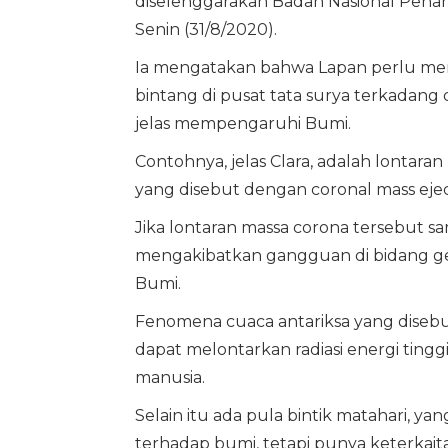
diselenggarakan Badan Nasional Penan
Senin (31/8/2020).
Ia mengatakan bahwa Lapan perlu mem
bintang di pusat tata surya terkadang
jelas mempengaruhi Bumi.
Contohnya, jelas Clara, adalah lontar
yang disebut dengan coronal mass ejec
Jika lontaran massa corona tersebut sa
mengakibatkan gangguan di bidang 
Bumi.
Fenomena cuaca antariksa yang disebu
dapat melontarkan radiasi energi ting
manusia.
Selain itu ada pula bintik matahari, 
terhadap bumi, tetapi punya keterkai