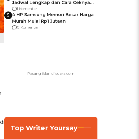
Jadwal Lengkap dan Cara Ceknya
agar Dana Tidak Hangus!
1 Komentar
4 HP Samsung Memori Besar Harga
5
Murah Mulai Rp1 Jutaan
0 Komentar
n
di
Top Writer Yoursay