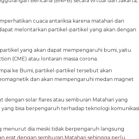
ggulangan Bencana (BNPB) secara virtual dari Jakarta,
perhatikan cuaca antariksa karena matahari dan
 dapat melontarkan partikel-partikel yang akan dengan
an partikel yang akan dapat mempengaruhi bumi, yaitu
tion (CME) atau lontaran massa corona.
mpai ke Bumi, partikel-partikel tersebut akan
geomagnetik dan akan mempengaruhi medan magnet
t dengan solar flares atau semburan Matahari yang
gi yang bisa berpengaruh terhadap teknologi komunikasi
yang menurut dia meski tidak berpengaruh langsung
tan erat dengan semburan Matahari sehingga perlu