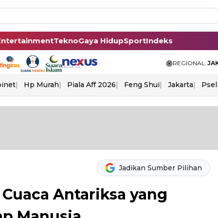
Entertainment
Tekno
Gaya Hidup
Sport
Indeks
REGIONAL:
JA
binet
Hp Murah
Piala Aff 2026
Feng Shui
Jakarta
Psel
Jadikan Sumber Pilihan
 Cuaca Antariksa yang
ap Manusia