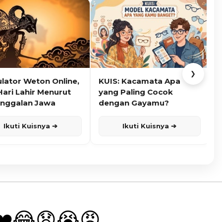
❯
ulator Weton Online,
KUIS: Kacamata Apa
K
Hari Lahir Menurut
yang Paling Cocok
nggalan Jawa
dengan Gayamu?
Ikuti Kuisnya ➔
Ikuti Kuisnya ➔
❤️
😂
😧
😭
😡