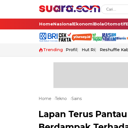
Home
Nasional
Ekonomi
Bola
Otomotif
Trending
Profil
Hut Ri
Reshuffle Ka
Home
Tekno
Sains
Lapan Terus Pantau
Berdampak Terhad