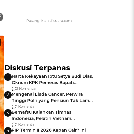
Diskusi Terpanas
Harta Kekayaan Iptu Setya Budi Dias,
1
Oknum KPK Pemeras Bupati
Pemalang
2 Komentar
Mengenal Lisda Cancer, Perwira
2
Tinggi Polri yang Pensiun Tak Lama
Usai Jadi Brigjen
1 Komentar
Bernafsu Kalahkan Timnas
3
Indonesia, Pelatih Vietnam
Berencana Pakai Jimat di Pakansari
1 Komentar
PIP Termin II 2026 Kapan Cair? Ini
4