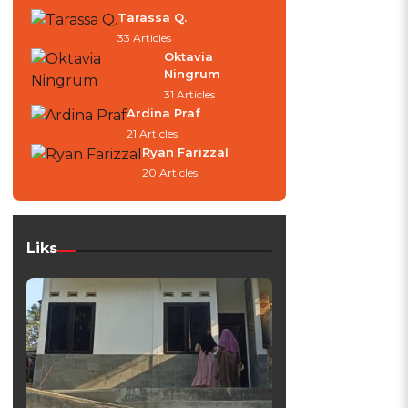
Tarassa Q.
33 Articles
Oktavia
Ningrum
31 Articles
Ardina Praf
21 Articles
Ryan Farizzal
20 Articles
Liks