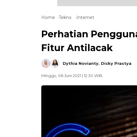
Home
Tekno
Internet
Perhatian Pengguna
Fitur Antilacak
Dythia Novianty
,
Dicky Prastya
Minggu, 06 Juni 2021 | 12:30 WIB