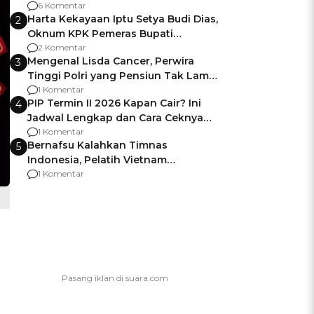
Gagalnya Negara Jamin Keamanan
6 Komentar
Harta Kekayaan Iptu Setya Budi Dias,
2
Oknum KPK Pemeras Bupati
Pemalang
2 Komentar
Mengenal Lisda Cancer, Perwira
3
Tinggi Polri yang Pensiun Tak Lama
Usai Jadi Brigjen
1 Komentar
PIP Termin II 2026 Kapan Cair? Ini
4
Jadwal Lengkap dan Cara Ceknya
agar Dana Tidak Hangus!
1 Komentar
Bernafsu Kalahkan Timnas
5
Indonesia, Pelatih Vietnam
Berencana Pakai Jimat di Pakansari
1 Komentar