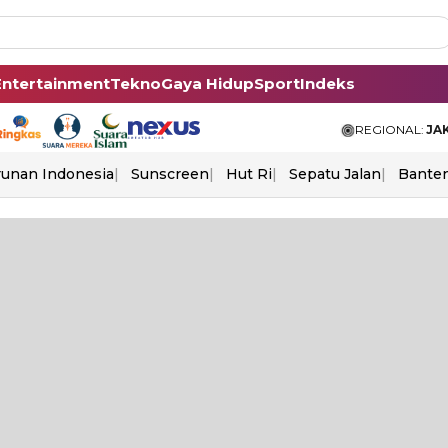
Entertainment
Tekno
Gaya Hidup
Sport
Indeks
REGIONAL:
JA
unan Indonesia
Sunscreen
Hut Ri
Sepatu Jalan
Bante