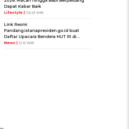
2026: Macan hingga Babi Berpeluang
Dapat Kabar Baik
Lifestyle |
06:23 WIB
Link Resmi
Pandang.istanapresiden.go.id buat
Daftar Upacara Bendera HUT RI di
Istana Negara
News |
12:13 WIB