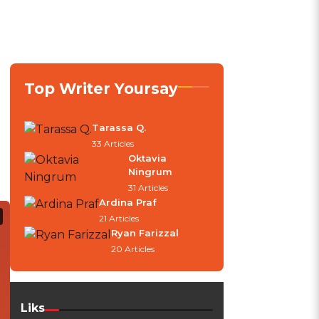
Top Writer Yoursay
Tarassa Q.
33 Articles
Oktavia
Ningrum
31 Articles
Ardina Praf
21 Articles
Ryan Farizzal
20 Articles
Liks