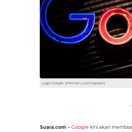
Logo Google. [Mitchell Luo/Unsplash]
Suara.com -
Google
kini akan membi