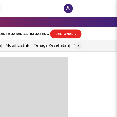
KARTA
JABAR
JATIM
JATENG
REGIONAL
›
n
Mobil Listrik
Tenaga Kesehatan
Perang As-Iran
Ekon