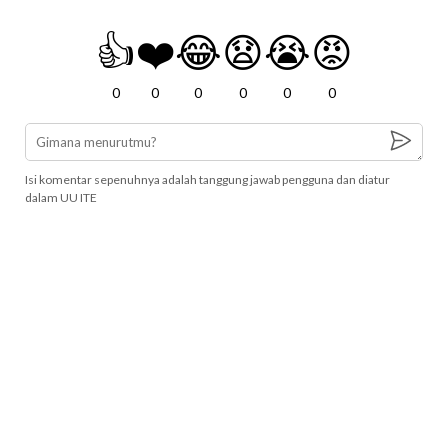
👍
❤️
😂
😧
😭
😡
0
0
0
0
0
0
Isi komentar sepenuhnya adalah tanggung jawab pengguna dan diatur
dalam UU ITE