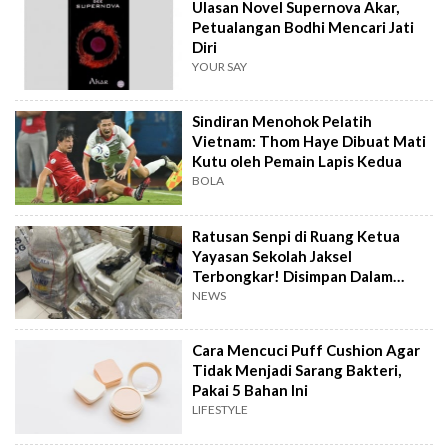
Ulasan Novel Supernova Akar,
Petualangan Bodhi Mencari Jati
Diri
YOUR SAY
Sindiran Menohok Pelatih
Vietnam: Thom Haye Dibuat Mati
Kutu oleh Pemain Lapis Kedua
BOLA
Ratusan Senpi di Ruang Ketua
Yayasan Sekolah Jaksel
Terbongkar! Disimpan Dalam
Karung dan Styrofoam
NEWS
Cara Mencuci Puff Cushion Agar
Tidak Menjadi Sarang Bakteri,
Pakai 5 Bahan Ini
LIFESTYLE