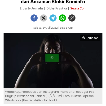
dari Ancaman Blokir Kominfo
Liberty Jemadu
Dicky Prastya
Suara.Com
Selasa, 19 Juli 2022 | 18:51 WIB
Perbesar
WhatsApp, Facebook dan Instagram mendaftar sebagai PSE
Lingkup Privat pada Selasa (19/7/2022). Foto: Ilustrasi aplikasi
Whatsapp. (Unsplash/Rachit Tank)