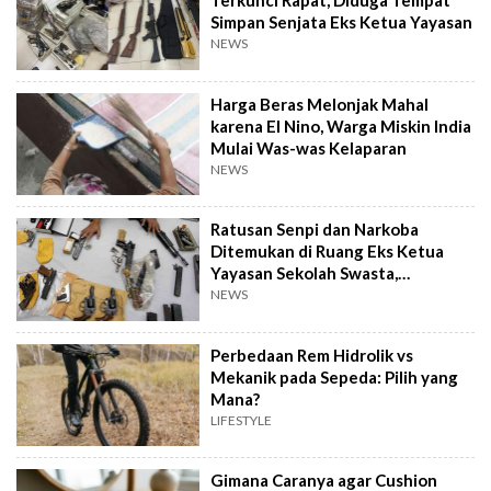
Terkunci Rapat, Diduga Tempat
Simpan Senjata Eks Ketua Yayasan
NEWS
Harga Beras Melonjak Mahal
karena El Nino, Warga Miskin India
Mulai Was-was Kelaparan
NEWS
Ratusan Senpi dan Narkoba
Ditemukan di Ruang Eks Ketua
Yayasan Sekolah Swasta,
Pengelola Buka Suara
NEWS
Perbedaan Rem Hidrolik vs
Mekanik pada Sepeda: Pilih yang
Mana?
LIFESTYLE
Gimana Caranya agar Cushion