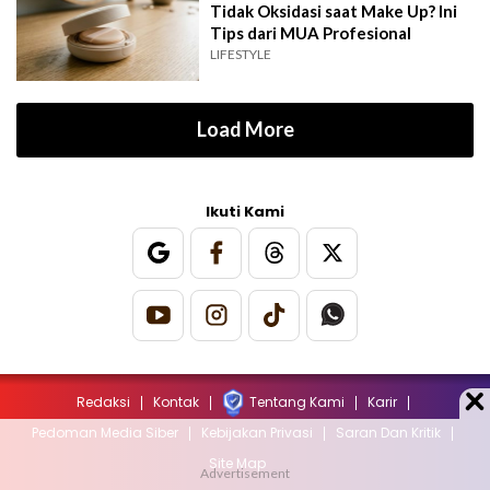
Tidak Oksidasi saat Make Up? Ini
Tips dari MUA Profesional
LIFESTYLE
Load More
Ikuti Kami
Redaksi
Kontak
Tentang Kami
Karir
Pedoman Media Siber
Kebijakan Privasi
Saran Dan Kritik
Site Map