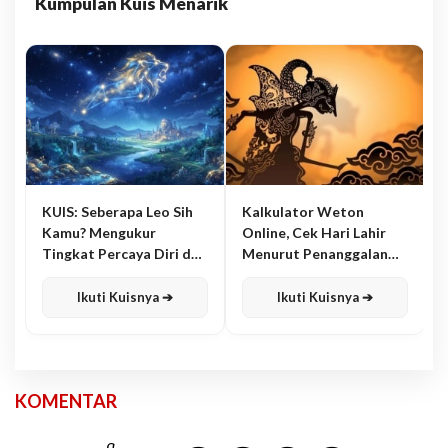
Kumpulan Kuis Menarik
KUIS: Seberapa Leo Sih
Kalkulator Weton
Kamu? Mengukur
Online, Cek Hari Lahir
Tingkat Percaya Diri dan
Menurut Penanggalan
Karisma
Jawa
Ikuti Kuisnya ➔
Ikuti Kuisnya ➔
KOMENTAR