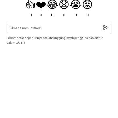
👍
❤️
😂
😧
😭
😡
0
0
0
0
0
0
Isi komentar sepenuhnya adalah tanggung jawab pengguna dan diatur
dalam UU ITE