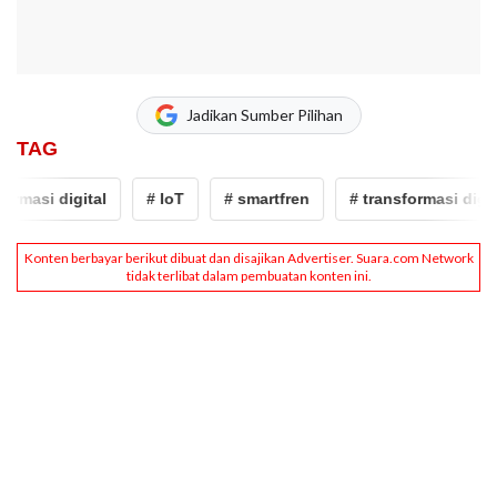
Jadikan Sumber Pilihan
TAG
rmasi digital
# IoT
# smartfren
# transformasi digita