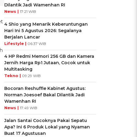
Dilantik Jadi Wamenhan RI
News |
17:21 WIB
et
4 Shio yang Menarik Keberuntungan
Hari Ini 5 Agustus 2026: Segalanya
Berjalan Lancar
Lifestyle |
06:37 WIB
ah
4 HP Redmi Memori 256 GB dan Kamera
Jernih Harga Rp1 Jutaan, Cocok untuk
Multitasking
Tekno |
09:29 WIB
Bocoran Reshuffle Kabinet Agustus:
Norman Joesoef Bakal Dilantik Jadi
Wamenhan RI
News |
17:49 WIB
Jalan Santai Cocoknya Pakai Sepatu
Apa? Ini 6 Produk Lokal yang Nyaman
Buat 17 Agustusan