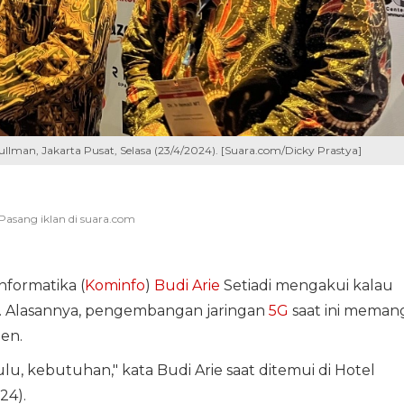
ullman, Jakarta Pusat, Selasa (23/4/2024). [Suara.com/Dicky Prastya]
nformatika (
Kominfo
)
Budi Arie
Setiadi mengakui kalau
a. Alasannya, pengembangan jaringan
5G
saat ini meman
en.
lu, kebutuhan," kata Budi Arie saat ditemui di Hotel
24).