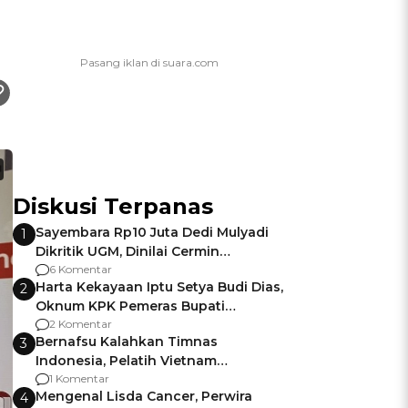
Diskusi Terpanas
Sayembara Rp10 Juta Dedi Mulyadi
1
Dikritik UGM, Dinilai Cermin
Gagalnya Negara Jamin Keamanan
6 Komentar
Harta Kekayaan Iptu Setya Budi Dias,
2
Oknum KPK Pemeras Bupati
Pemalang
2 Komentar
Bernafsu Kalahkan Timnas
3
Indonesia, Pelatih Vietnam
Berencana Pakai Jimat di Pakansari
1 Komentar
Mengenal Lisda Cancer, Perwira
4