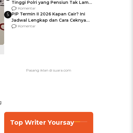
Tinggi Polri yang Pensiun Tak Lama
Usai Jadi Brigjen
1 Komentar
PIP Termin II 2026 Kapan Cair? Ini
5
Jadwal Lengkap dan Cara Ceknya
agar Dana Tidak Hangus!
1 Komentar
g
Top Writer Yoursay