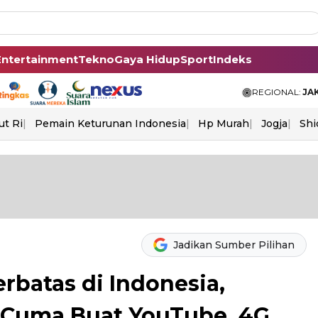
Entertainment
Tekno
Gaya Hidup
Sport
Indeks
REGIONAL:
JA
ut Ri
Pemain Keturunan Indonesia
Hp Murah
Jogja
Shi
Jadikan Sumber Pilihan
erbatas di Indonesia,
 Cuma Buat YouTube, 4G