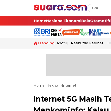
Home
Nasional
Ekonomi
Bola
Otomotif
Trending
Profil
Reshuffle Kabinet
H
Home
Tekno
Internet
Internet 5G Masih T
Menkominfo: Kalau