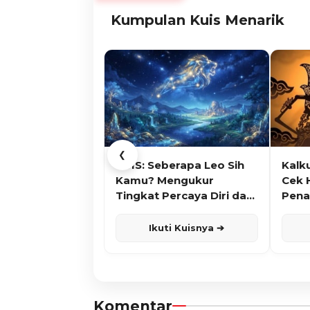
Kumpulan Kuis Menarik
❮
KUIS: Seberapa Leo Sih
Kalk
Kamu? Mengukur
Cek 
Tingkat Percaya Diri dan
Pena
Karisma
Ikuti Kuisnya ➔
Komentar