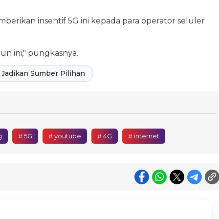
rikan insentif 5G ini kepada para operator seluler
hun ini," pungkasnya.
Jadikan Sumber Pilihan
g
# 5G
# youtube
# 4G
# internet