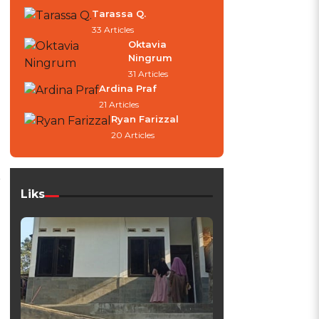
Tarassa Q.
33 Articles
Oktavia
Ningrum
31 Articles
Ardina Praf
21 Articles
Ryan Farizzal
20 Articles
g
r
Liks