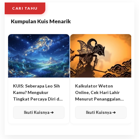
CARI TAHU
Kumpulan Kuis Menarik
KUIS: Seberapa Leo Sih
Kalkulator Weton
Kamu? Mengukur
Online, Cek Hari Lahir
Tingkat Percaya Diri dan
Menurut Penanggalan
Karisma
Jawa
Ikuti Kuisnya ➔
Ikuti Kuisnya ➔