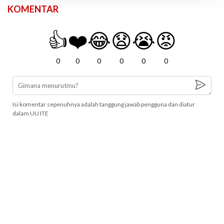
KOMENTAR
👍
❤️
😂
😧
😭
😡
0
0
0
0
0
0
Isi komentar sepenuhnya adalah tanggung jawab pengguna dan diatur
dalam UU ITE