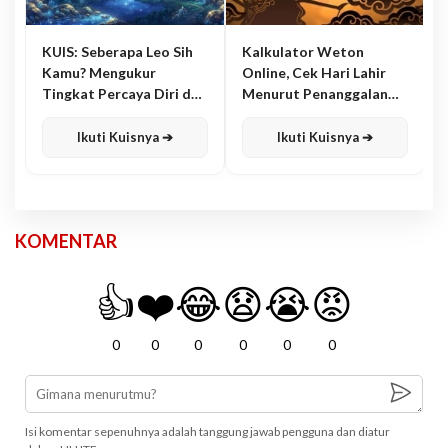
KUIS: Seberapa Leo Sih
Kalkulator Weton
Kamu? Mengukur
Online, Cek Hari Lahir
Tingkat Percaya Diri dan
Menurut Penanggalan
Karisma
Jawa
Ikuti Kuisnya ➔
Ikuti Kuisnya ➔
KOMENTAR
👍
❤️
😂
😧
😭
😡
0
0
0
0
0
0
Isi komentar sepenuhnya adalah tanggung jawab pengguna dan diatur