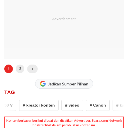
1
2
>
Jadikan Sumber Pilihan
TAG
50 V
# kreator konten
# video
# Canon
# kamer