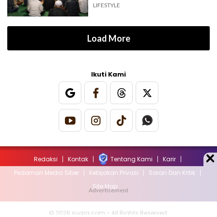
LIFESTYLE
Load More
Ikuti Kami
Redaksi
Kontak
Tentang Kami
Karir
Pedoman Media Siber
Kebijakan Privasi
Saran Dan Kritik
Site Map
© 2026 suara.com - All Rights Reserved.