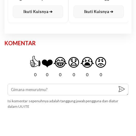
Karisma
Jawa
Ikuti Kuisnya ➔
Ikuti Kuisnya ➔
KOMENTAR
👍
❤️
😂
😧
😭
😡
0
0
0
0
0
0
Isi komentar sepenuhnya adalah tanggung jawab pengguna dan diatur
dalam UU ITE