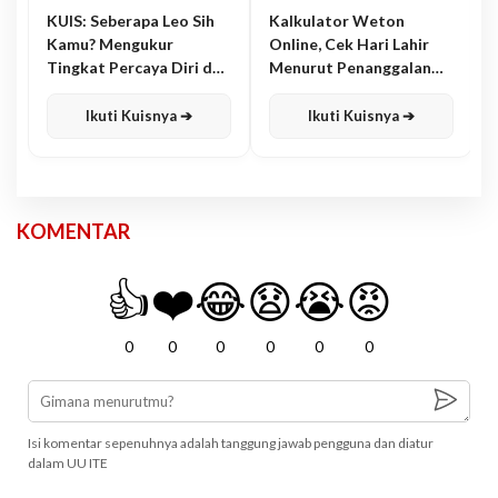
KUIS: Seberapa Leo Sih
Kalkulator Weton
Kamu? Mengukur
Online, Cek Hari Lahir
Tingkat Percaya Diri dan
Menurut Penanggalan
Karisma
Jawa
Ikuti Kuisnya ➔
Ikuti Kuisnya ➔
KOMENTAR
👍
❤️
😂
😧
😭
😡
0
0
0
0
0
0
Isi komentar sepenuhnya adalah tanggung jawab pengguna dan diatur
dalam UU ITE