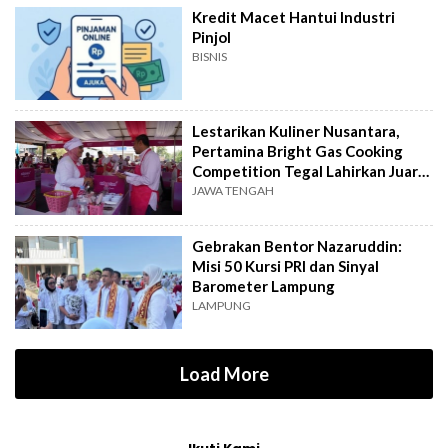
Kredit Macet Hantui Industri
Pinjol
BISNIS
Lestarikan Kuliner Nusantara,
Pertamina Bright Gas Cooking
Competition Tegal Lahirkan Juara
Baru
JAWA TENGAH
Gebrakan Bentor Nazaruddin:
Misi 50 Kursi PRI dan Sinyal
Barometer Lampung
LAMPUNG
Load More