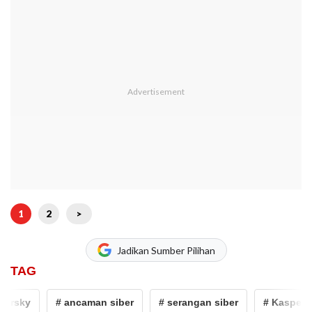
1
2
>
Jadikan Sumber Pilihan
TAG
ersky
# ancaman siber
# serangan siber
# Kaspersk