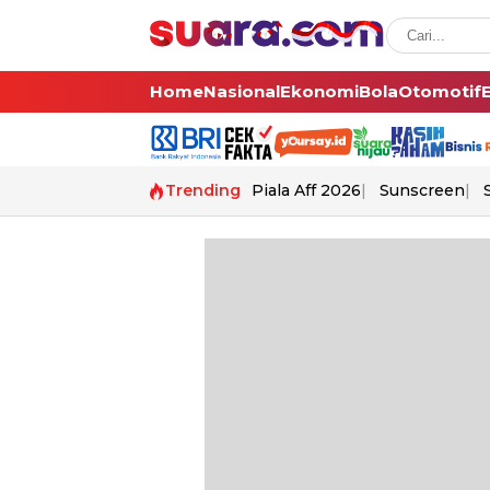
Home
Nasional
Ekonomi
Bola
Otomotif
Trending
Piala Aff 2026
Sunscreen