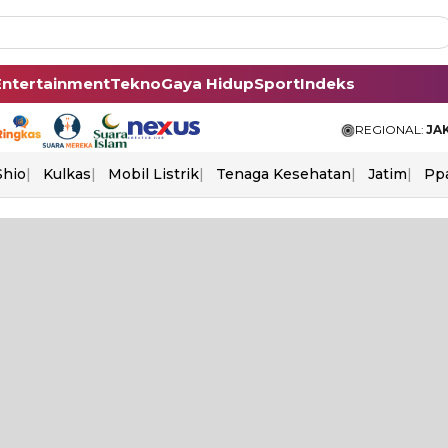
Entertainment
Tekno
Gaya Hidup
Sport
Indeks
REGIONAL:
JA
Shio
Kulkas
Mobil Listrik
Tenaga Kesehatan
Jatim
Pp