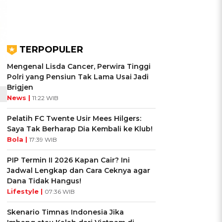
TERPOPULER
Mengenal Lisda Cancer, Perwira Tinggi
Polri yang Pensiun Tak Lama Usai Jadi
Brigjen
News |
11:22 WIB
Pelatih FC Twente Usir Mees Hilgers:
Saya Tak Berharap Dia Kembali ke Klub!
Bola |
17:39 WIB
PIP Termin II 2026 Kapan Cair? Ini
Jadwal Lengkap dan Cara Ceknya agar
Dana Tidak Hangus!
Lifestyle |
07:36 WIB
Skenario Timnas Indonesia Jika