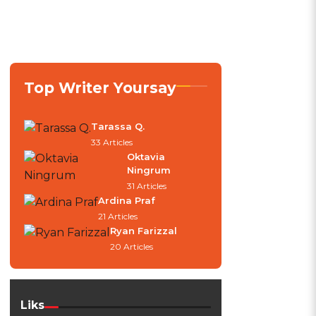
Top Writer Yoursay
Tarassa Q.
33 Articles
Oktavia
Ningrum
31 Articles
Ardina Praf
21 Articles
Ryan Farizzal
20 Articles
Liks