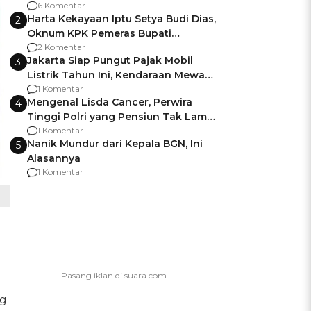
Gagalnya Negara Jamin Keamanan
6 Komentar
Harta Kekayaan Iptu Setya Budi Dias,
2
Oknum KPK Pemeras Bupati
Pemalang
2 Komentar
Jakarta Siap Pungut Pajak Mobil
3
Listrik Tahun Ini, Kendaraan Mewah
Kena hingga 75% PKB
1 Komentar
Mengenal Lisda Cancer, Perwira
4
Tinggi Polri yang Pensiun Tak Lama
Usai Jadi Brigjen
1 Komentar
Nanik Mundur dari Kepala BGN, Ini
5
Alasannya
1 Komentar
ng