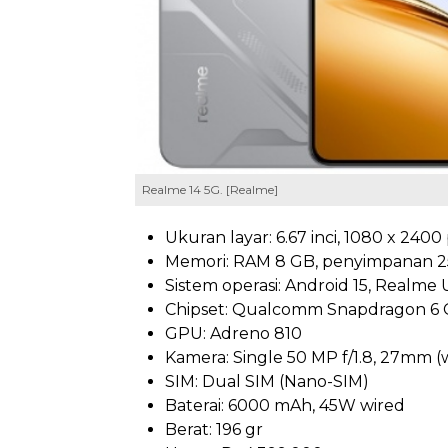
Realme 14 5G. [Realme]
Ukuran layar: 6.67 inci, 1080 x 240
Memori: RAM 8 GB, penyimpanan 2
Sistem operasi: Android 15, Realme U
Chipset: Qualcomm Snapdragon 6 G
GPU: Adreno 810
Kamera: Single 50 MP f/1.8, 27mm 
SIM: Dual SIM (Nano-SIM)
Baterai: 6000 mAh, 45W wired
Berat: 196 gr