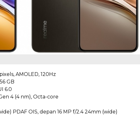
0 pixels, AMOLED, 120Hz
56 GB
I 6.0
en 4 (4 nm), Octa-core
(wide) PDAF OIS, depan 16 MP f/2.4 24mm (wide)