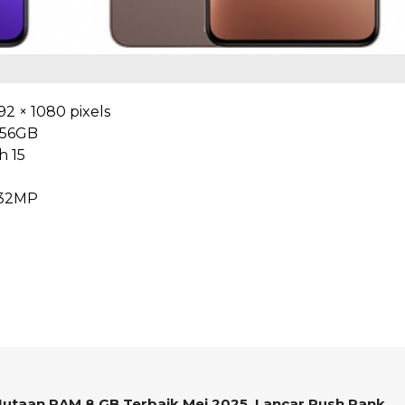
92 × 1080 pixels
256GB
h 15
 32MP
Jutaan RAM 8 GB Terbaik Mei 2025, Lancar Push Rank