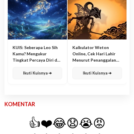
KUIS: Seberapa Leo Sih
Kalkulator Weton
Kamu? Mengukur
Online, Cek Hari Lahir
Tingkat Percaya Diri dan
Menurut Penanggalan
Karisma
Jawa
Ikuti Kuisnya ➔
Ikuti Kuisnya ➔
KOMENTAR
👍
❤️
😂
😧
😭
😡