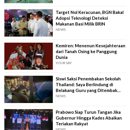
Target Nol Keracunan, BGN Bakal
Adopsi Teknologi Deteksi
Makanan Basi Milik BRIN
NEWS
Kemiren: Menenun Kesejahteraan
dari Tanah Osing ke Panggung
Dunia
YOUR SAY
Siswi Saksi Penembakan Sekolah
Thailand: Saya Berlindung di
Belakang Guru yang Ditembak
Mati
NEWS
Prabowo Siap Turun Tangan Jika
Gubernur Hingga Kades Abaikan
Teriakan Rakyat
NEWS