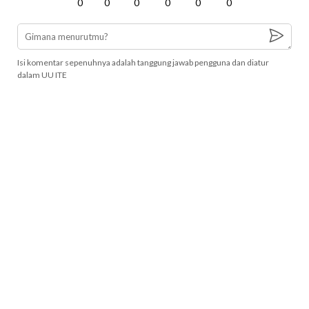
0
0
0
0
0
0
Isi komentar sepenuhnya adalah tanggung jawab pengguna dan diatur
dalam UU ITE