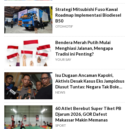
Strategi Mitsubishi Fuso Kawal
Roadmap Implementasi Biodiesel
B50
OTOMOTIF
Bendera Merah Putih Mulai
Menghiasi Jalanan, Mengapa
Tradisi ini Penting?
YOUR SAY
Isu Dugaan Ancaman Kapolri,
Aktivis Desak Kasus Eks Jampidsus
Diusut Tuntas: Negara Tak Boleh
Kalah
NEWS
60 Atlet Berebut Super Tiket PB
Djarum 2026, GOR Dafest
Makassar Makin Memanas
SPORT