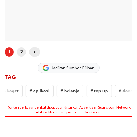
1
2
>
Jadikan Sumber Pilihan
TAG
aget
# aplikasi
# belanja
# top up
# dana
#