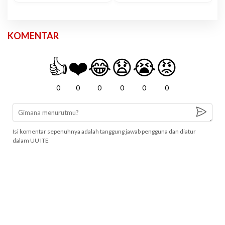
KOMENTAR
👍
❤️
😂
😧
😭
😡
0
0
0
0
0
0
Isi komentar sepenuhnya adalah tanggung jawab pengguna dan diatur
dalam UU ITE