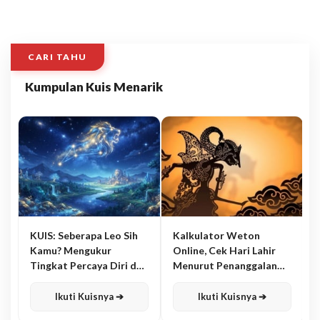
CARI TAHU
Kumpulan Kuis Menarik
KUIS: Seberapa Leo Sih
Kalkulator Weton
Kamu? Mengukur
Online, Cek Hari Lahir
Tingkat Percaya Diri dan
Menurut Penanggalan
Karisma
Jawa
Ikuti Kuisnya ➔
Ikuti Kuisnya ➔