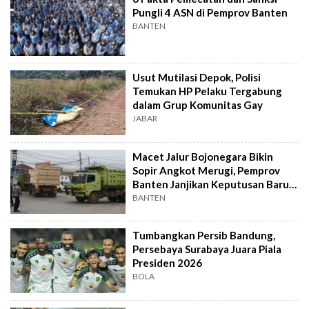
Pungli 4 ASN di Pemprov Banten
BANTEN
Usut Mutilasi Depok, Polisi
Temukan HP Pelaku Tergabung
dalam Grup Komunitas Gay
JABAR
Macet Jalur Bojonegara Bikin
Sopir Angkot Merugi, Pemprov
Banten Janjikan Keputusan Baru 4
Hari Lagi
BANTEN
Tumbangkan Persib Bandung,
Persebaya Surabaya Juara Piala
Presiden 2026
BOLA