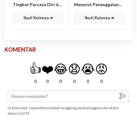
Tingkat Percaya Diri dan
Menurut Penanggalan
Karisma
Jawa
Ikuti Kuisnya ➔
Ikuti Kuisnya ➔
KOMENTAR
👍
❤️
😂
😧
😭
😡
0
0
0
0
0
0
Isi komentar sepenuhnya adalah tanggung jawab pengguna dan diatur
dalam UU ITE