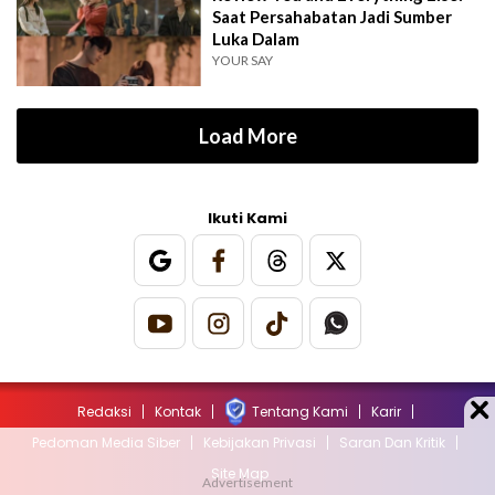
Saat Persahabatan Jadi Sumber
Luka Dalam
YOUR SAY
Load More
Ikuti Kami
Redaksi
Kontak
Tentang Kami
Karir
Pedoman Media Siber
Kebijakan Privasi
Saran Dan Kritik
Site Map