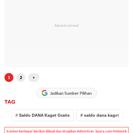
1
2
>
Jadikan Sumber Pilihan
TAG
a
# Saldo DANA Kaget Gratis
# saldo dana kaget
# s