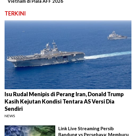
Vietnam di Piala AFF 2026
TERKINI
Isu Rudal Menipis di Perang Iran, Donald Trump
Kasih Kejutan Kondisi Tentara AS Versi Dia
Sendiri
NEWS
Link Live Streaming Persib
Bandung vs Persebaya: Memburu