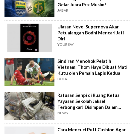
Gelar Juara Pra-Musim!
JABAR
Ulasan Novel Supernova Akar,
Petualangan Bodhi Mencari Jati
Diri
YOUR SAY
Sindiran Menohok Pelatih
Vietnam: Thom Haye Dibuat Mati
Kutu oleh Pemain Lapis Kedua
BOLA
Ratusan Senpi di Ruang Ketua
Yayasan Sekolah Jaksel
Terbongkar! Disimpan Dalam
Karung dan Styrofoam
NEWS
Cara Mencuci Puff Cushion Agar