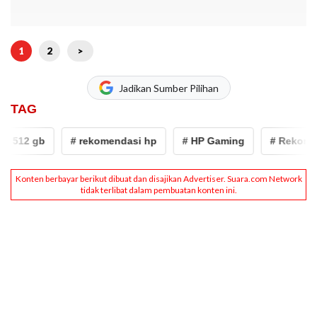
1
2
>
Jadikan Sumber Pilihan
TAG
12 gb
# rekomendasi hp
# HP Gaming
# Rekomendas