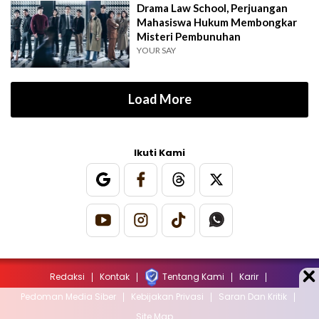
Drama Law School, Perjuangan
Mahasiswa Hukum Membongkar
Misteri Pembunuhan
YOUR SAY
Load More
Ikuti Kami
Redaksi
Kontak
Tentang Kami
Karir
Pedoman Media Siber
Kebijakan Privasi
Saran Dan Kritik
Site Map