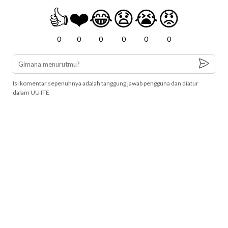
👍
❤️
😂
😧
😭
😡
0
0
0
0
0
0
Isi komentar sepenuhnya adalah tanggung jawab pengguna dan diatur
dalam UU ITE