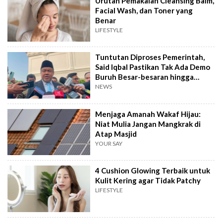
Urutan Pemakaian Cleansing Balm,
Facial Wash, dan Toner yang
Benar
LIFESTYLE
Tuntutan Diproses Pemerintah,
Said Iqbal Pastikan Tak Ada Demo
Buruh Besar-besaran hingga
September
NEWS
Menjaga Amanah Wakaf Hijau:
Niat Mulia Jangan Mangkrak di
Atap Masjid
YOUR SAY
4 Cushion Glowing Terbaik untuk
Kulit Kering agar Tidak Patchy
LIFESTYLE