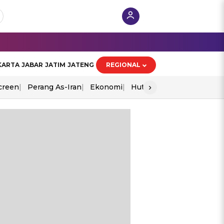
KARTA
JABAR
JATIM
JATENG
REGIONAL
›
creen
Perang As-Iran
Ekonomi
Hut Ri