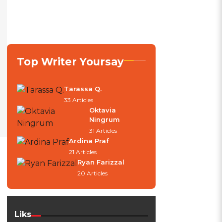
Top Writer Yoursay
Tarassa Q.
33 Articles
Oktavia
Ningrum
31 Articles
Ardina Praf
21 Articles
Ryan Farizzal
20 Articles
Liks