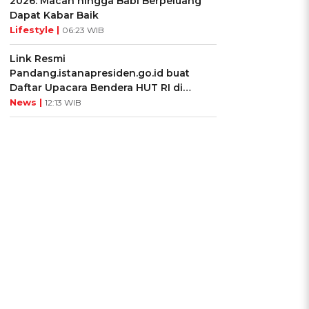
2026: Macan hingga Babi Berpeluang
Dapat Kabar Baik
Lifestyle |
06:23 WIB
Link Resmi
Pandang.istanapresiden.go.id buat
Daftar Upacara Bendera HUT RI di
Istana Negara
News |
12:13 WIB