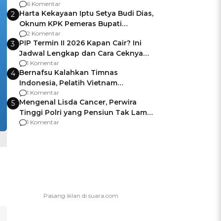
Gagalnya Negara Jamin Keamanan
6 Komentar
Harta Kekayaan Iptu Setya Budi Dias,
2
Oknum KPK Pemeras Bupati
Pemalang
2 Komentar
PIP Termin II 2026 Kapan Cair? Ini
3
Jadwal Lengkap dan Cara Ceknya
agar Dana Tidak Hangus!
1 Komentar
Bernafsu Kalahkan Timnas
4
Indonesia, Pelatih Vietnam
Berencana Pakai Jimat di Pakansari
1 Komentar
Mengenal Lisda Cancer, Perwira
5
Tinggi Polri yang Pensiun Tak Lama
Usai Jadi Brigjen
1 Komentar