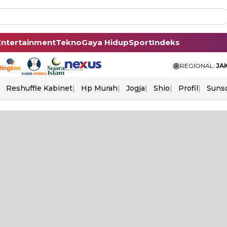
Entertainment
Tekno
Gaya Hidup
Sport
Indeks
REGIONAL:
JA
Reshuffle Kabinet
Hp Murah
Jogja
Shio
Profil
Suns