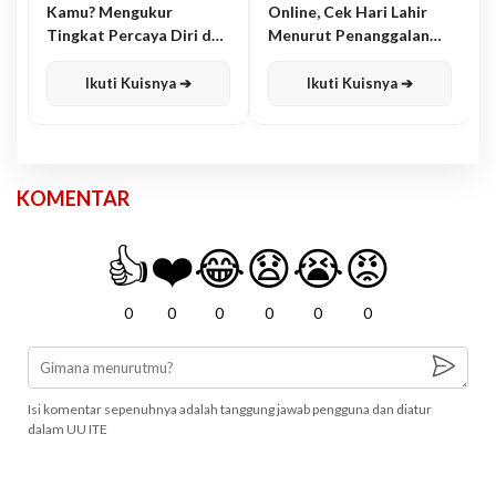
Kamu? Mengukur
Online, Cek Hari Lahir
Tingkat Percaya Diri dan
Menurut Penanggalan
Karisma
Jawa
Ikuti Kuisnya ➔
Ikuti Kuisnya ➔
KOMENTAR
👍
❤️
😂
😧
😭
😡
0
0
0
0
0
0
Isi komentar sepenuhnya adalah tanggung jawab pengguna dan diatur
dalam UU ITE