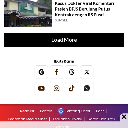
Kasus Dokter Viral Komentari
Pasien BPJS Berujung Putus
Kontrak dengan RS Pusri
SUMSEL
Load More
Ikuti Kami
Redaksi
Kontak
Tentang Kami
Karir
Pedoman Media Siber
Kebijakan Privasi
Saran Dan Kritik
Site Map