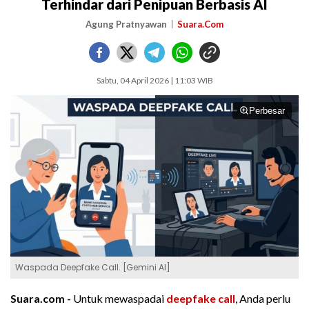
Terhindar dari Penipuan Berbasis AI
Agung Pratnyawan
Suara.Com
Sabtu, 04 April 2026 | 11:03 WIB
Perbesar
Waspada Deepfake Call. [Gemini AI]
Suara.com -
Untuk mewaspadai
deepfake call
, Anda perlu