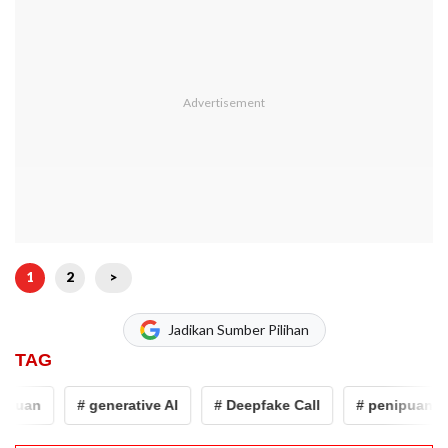
1
2
>
Jadikan Sumber Pilihan
TAG
puan
# generative AI
# Deepfake Call
# penipuan