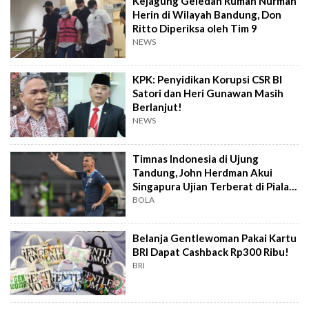
Kejagung Geledah Rumah Nurman
Herin di Wilayah Bandung, Don
Ritto Diperiksa oleh Tim 9
NEWS
KPK: Penyidikan Korupsi CSR BI
Satori dan Heri Gunawan Masih
Berlanjut!
NEWS
Timnas Indonesia di Ujung
Tandung, John Herdman Akui
Singapura Ujian Terberat di Piala
AFF 2026
BOLA
Belanja Gentlewoman Pakai Kartu
BRI Dapat Cashback Rp300 Ribu!
BRI