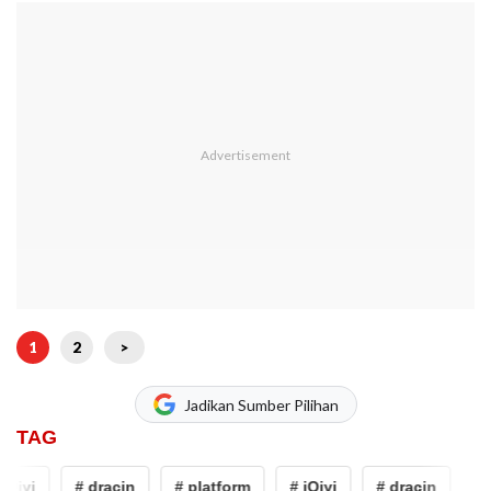
1
2
>
Jadikan Sumber Pilihan
TAG
Qiyi
# dracin
# platform
# iQiyi
# dracin