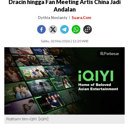
Dracin hingga Fan Meeting Artis China Jadi
Andalan
Dythia Novianty
Suara.Com
Sabtu, 02 Mei 2026 | 12:20 WIB
Perbesar
Platform film iQIYI. [iQIYI]