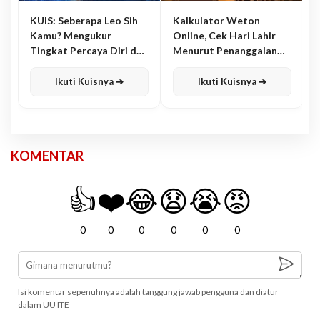
KUIS: Seberapa Leo Sih
Kalkulator Weton
Kamu? Mengukur
Online, Cek Hari Lahir
Tingkat Percaya Diri dan
Menurut Penanggalan
Karisma
Jawa
Ikuti Kuisnya ➔
Ikuti Kuisnya ➔
KOMENTAR
👍
❤️
😂
😧
😭
😡
0
0
0
0
0
0
Isi komentar sepenuhnya adalah tanggung jawab pengguna dan diatur
dalam UU ITE