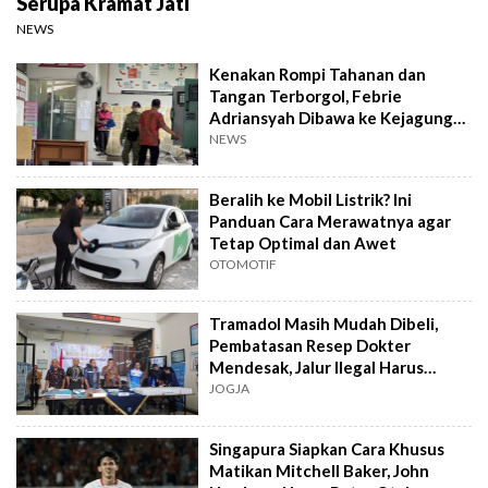
Serupa Kramat Jati
NEWS
Kenakan Rompi Tahanan dan
Tangan Terborgol, Febrie
Adriansyah Dibawa ke Kejagung
untuk Diperiksa
NEWS
Beralih ke Mobil Listrik? Ini
Panduan Cara Merawatnya agar
Tetap Optimal dan Awet
OTOMOTIF
Tramadol Masih Mudah Dibeli,
Pembatasan Resep Dokter
Mendesak, Jalur Ilegal Harus
Distop
JOGJA
Singapura Siapkan Cara Khusus
Matikan Mitchell Baker, John