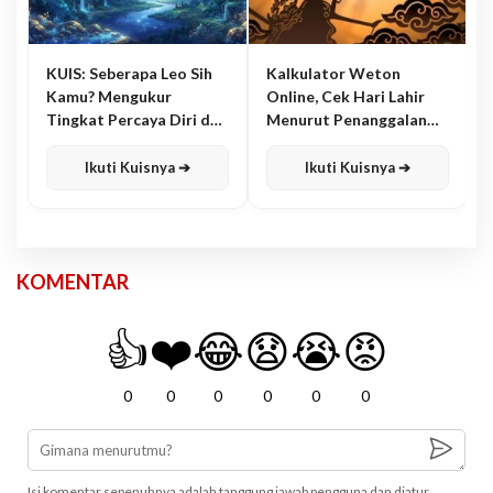
KUIS: Seberapa Leo Sih
Kalkulator Weton
Kamu? Mengukur
Online, Cek Hari Lahir
Tingkat Percaya Diri dan
Menurut Penanggalan
Karisma
Jawa
Ikuti Kuisnya ➔
Ikuti Kuisnya ➔
KOMENTAR
👍
❤️
😂
😧
😭
😡
0
0
0
0
0
0
Isi komentar sepenuhnya adalah tanggung jawab pengguna dan diatur