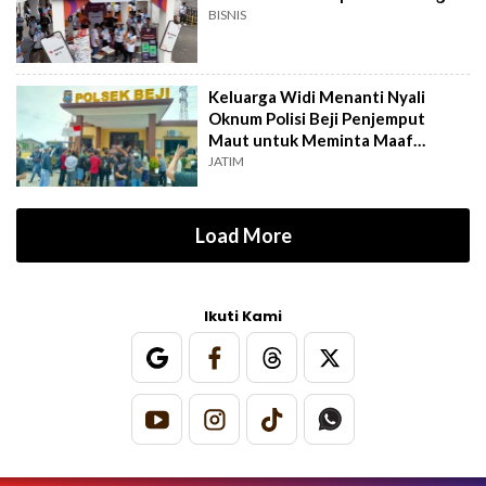
BISNIS
Keluarga Widi Menanti Nyali
Oknum Polisi Beji Penjemput
Maut untuk Meminta Maaf
Langsung
JATIM
Load More
Ikuti Kami