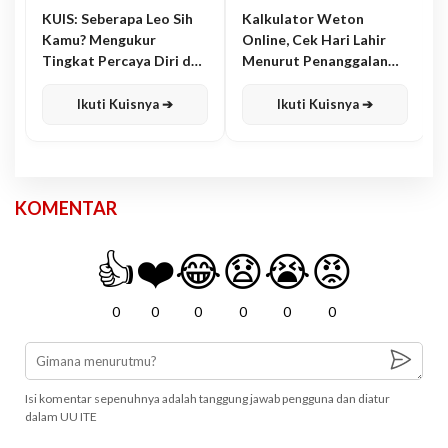
KUIS: Seberapa Leo Sih
Kalkulator Weton
Kamu? Mengukur
Online, Cek Hari Lahir
Tingkat Percaya Diri dan
Menurut Penanggalan
Karisma
Jawa
Ikuti Kuisnya ➔
Ikuti Kuisnya ➔
KOMENTAR
👍
❤️
😂
😧
😭
😡
0
0
0
0
0
0
Isi komentar sepenuhnya adalah tanggung jawab pengguna dan diatur
dalam UU ITE