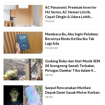
AC Panasonic Premium Inverter
HU Series, AC Hemat Listrik,
Cepat Dingin & Udara Lebih
Bersih
TEKNO
Membaca Bu, Aku Ingin Pelukmu:
Beratnya Rindu Ketika Ibu Tak
Lagi Ada
YOUR SAY
Gudang Buku dan Alat Musik SDN
04 Srengseng Sawah Terbakar,
Petugas Damkar Tiba dalam 4
Menit
NEWS
Saepul Rencanakan Mutilasi
Depok Demi Gasak Motor Korban
NEWS