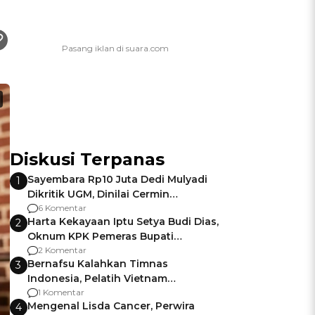
Diskusi Terpanas
Sayembara Rp10 Juta Dedi Mulyadi
1
Dikritik UGM, Dinilai Cermin
Gagalnya Negara Jamin Keamanan
6 Komentar
Harta Kekayaan Iptu Setya Budi Dias,
2
Oknum KPK Pemeras Bupati
Pemalang
2 Komentar
Bernafsu Kalahkan Timnas
3
Indonesia, Pelatih Vietnam
Berencana Pakai Jimat di Pakansari
1 Komentar
Mengenal Lisda Cancer, Perwira
4