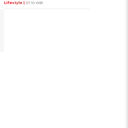
Lifestyle |
07:10 WIB