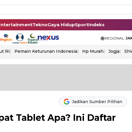
Entertainment
Tekno
Gaya Hidup
Sport
Indeks
REGIONAL:
JA
ut Ri
Pemain Keturunan Indonesia
Hp Murah
Jogja
Shi
Jadikan Sumber Pilihan
at Tablet Apa? Ini Daftar