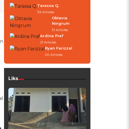
Tarassa Q.
33 Articles
Oktavia
Ningrum
31 Articles
Ardina Praf
an
21 Articles
Ryan Farizzal
20 Articles
Liks
al