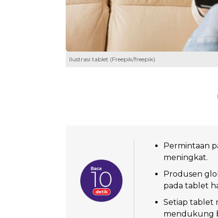
Ilustrasi tablet (Freepik/freepik)
Permintaan pa
meningkat.
Produsen glob
pada tablet h
Setiap table
mendukung ber