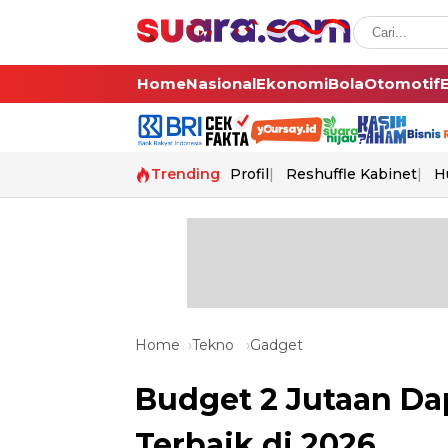
Home
Nasional
Ekonomi
Bola
Otomotif
Trending
Profil
Reshuffle Kabinet
H
Home
Tekno
Gadget
Budget 2 Jutaan Dap
Terbaik di 2026