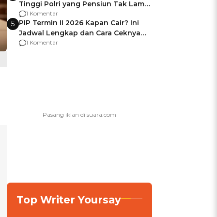
Tinggi Polri yang Pensiun Tak Lama
Usai Jadi Brigjen
1 Komentar
PIP Termin II 2026 Kapan Cair? Ini
5
Jadwal Lengkap dan Cara Ceknya
agar Dana Tidak Hangus!
1 Komentar
Top Writer Yoursay