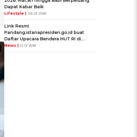
2026: Macan hingga Babi Berpeluang
Dapat Kabar Baik
Lifestyle |
06:23 WIB
Link Resmi
Pandang.istanapresiden.go.id buat
Daftar Upacara Bendera HUT RI di
Istana Negara
News |
12:13 WIB