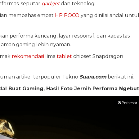
formasi seputar
gadget
dan teknologi.
hatian membahas empat
HP POCO
yang dinilai andal untu
n performa kencang, layar responsif, dan kapasitas
laman gaming lebih nyaman.
yimak
rekomendasi
lima
tablet
chipset Snapdragon
kuman artikel terpopuler Tekno
Suara.com
berikut ini.
al Buat Gaming, Hasil Foto Jernih Performa Ngebut
Perbesar