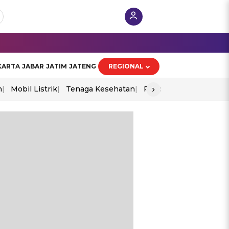
KARTA
JABAR
JATIM
JATENG
REGIONAL
›
n
Mobil Listrik
Tenaga Kesehatan
Piala Aff 2026
Ekono