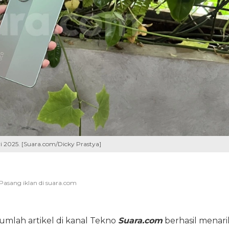
i 2025. [Suara.com/Dicky Prastya]
jumlah artikel di kanal Tekno
Suara.com
berhasil menari