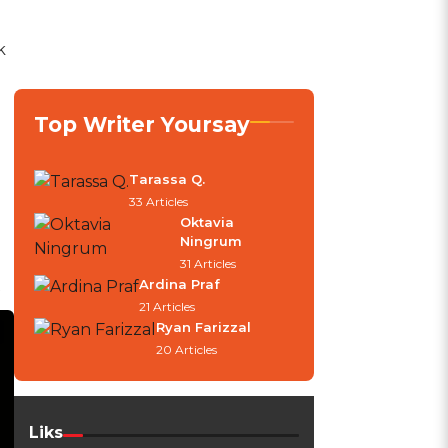
k
Top Writer Yoursay
Tarassa Q.
33 Articles
Oktavia
Ningrum
31 Articles
Ardina Praf
21 Articles
Ryan Farizzal
20 Articles
Liks