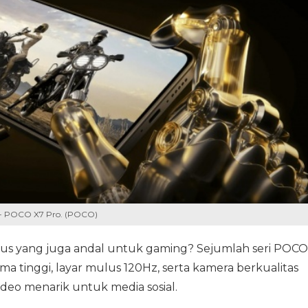
 - POCO X7 Pro. (POCO)
s yang juga andal untuk gaming? Sejumlah seri POCO
 tinggi, layar mulus 120Hz, serta kamera berkualitas
eo menarik untuk media sosial.