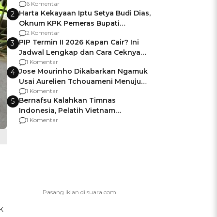
Gagalnya Negara Jamin Keamanan
6 Komentar
Harta Kekayaan Iptu Setya Budi Dias,
2
Oknum KPK Pemeras Bupati
Pemalang
2 Komentar
PIP Termin II 2026 Kapan Cair? Ini
3
Jadwal Lengkap dan Cara Ceknya
agar Dana Tidak Hangus!
1 Komentar
Jose Mourinho Dikabarkan Ngamuk
4
Usai Aurelien Tchouameni Menuju
Manchester United
1 Komentar
Bernafsu Kalahkan Timnas
5
Indonesia, Pelatih Vietnam
Berencana Pakai Jimat di Pakansari
1 Komentar
k