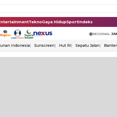
Entertainment
Tekno
Gaya Hidup
Sport
Indeks
REGIONAL:
JA
unan Indonesia
Sunscreen
Hut Ri
Sepatu Jalan
Bante