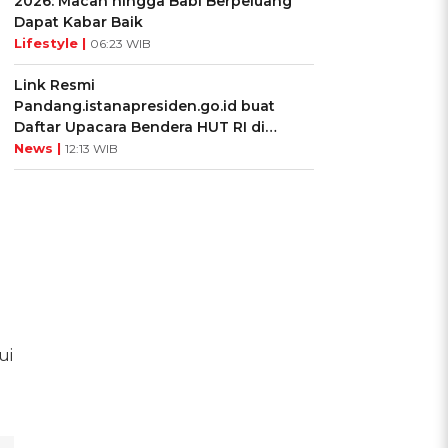
2026: Macan hingga Babi Berpeluang
Dapat Kabar Baik
Lifestyle |
06:23 WIB
Link Resmi
Pandang.istanapresiden.go.id buat
Daftar Upacara Bendera HUT RI di
Istana Negara
News |
12:13 WIB
ui