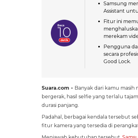
Samsung meng
Assistant un
Fitur ini me
menghaluskan 
merekam vide
Pengguna dap
secara profes
Good Lock.
Suara.com -
Banyak dari kamu masih 
bergerak, hasil selfie yang terlalu taj
durasi panjang.
Padahal, berbagai kendala tersebut s
fitur kamera yang tersedia di perangk
Menjawab kebutuhan tersebut,
Sams