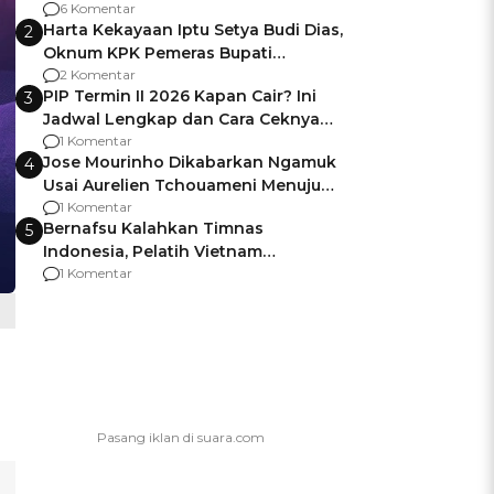
Gagalnya Negara Jamin Keamanan
6 Komentar
Harta Kekayaan Iptu Setya Budi Dias,
2
Oknum KPK Pemeras Bupati
Pemalang
2 Komentar
PIP Termin II 2026 Kapan Cair? Ini
3
Jadwal Lengkap dan Cara Ceknya
agar Dana Tidak Hangus!
1 Komentar
Jose Mourinho Dikabarkan Ngamuk
4
Usai Aurelien Tchouameni Menuju
Manchester United
1 Komentar
Bernafsu Kalahkan Timnas
5
Indonesia, Pelatih Vietnam
Berencana Pakai Jimat di Pakansari
1 Komentar