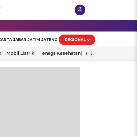
KARTA
JABAR
JATIM
JATENG
REGIONAL
›
n
Mobil Listrik
Tenaga Kesehatan
Piala Aff 2026
Ekono