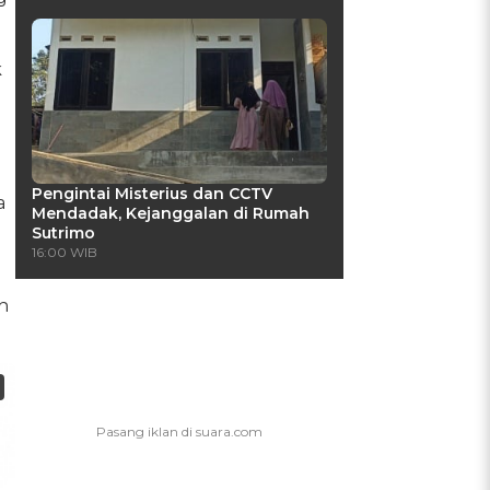
k
Pengintai Misterius dan CCTV
a
Mendadak, Kejanggalan di Rumah
Sutrimo
16:00 WIB
n