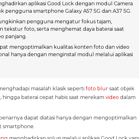
hadirkan aplikasi Good Lock dengan modul Camera
tuk pengguna smartphone Galaxy A57 5G dan A37 5G.
mungkinkan pengguna mengatur fokus tajam,
tekstur foto, serta menghemat daya baterai saat
o panjang.
at mengoptimalkan kualitas konten foto dan video
ional hanya dengan menginstal modul melalui aplikasi
menghadapi masalah klasik seperti
foto blur
saat objek
am, hingga baterai cepat habis saat merekam
video
dalam
ebenarnya dapat diatasi hanya dengan mengoptimalkan
at smartphone.
ung
menghadirkan solusi melalui aplikasi Good Lock yan