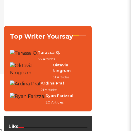
Top Writer Yoursay
Tarassa Q.
33 Articles
Oktavia
Ningrum
31 Articles
Ardina Praf
21 Articles
Ryan Farizzal
20 Articles
Liks
g