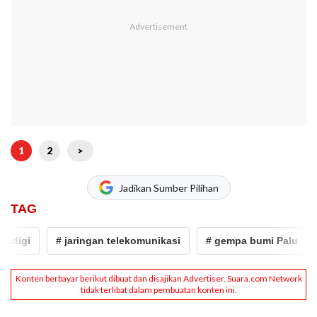
1
2
>
Jadikan Sumber Pilihan
TAG
digi
# jaringan telekomunikasi
# gempa bumi Palu
#