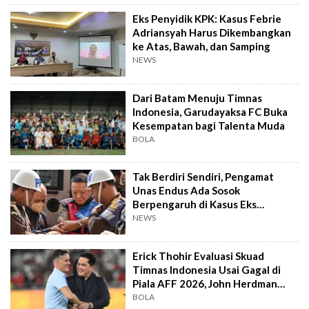
Eks Penyidik KPK: Kasus Febrie
Adriansyah Harus Dikembangkan
ke Atas, Bawah, dan Samping
NEWS
Dari Batam Menuju Timnas
Indonesia, Garudayaksa FC Buka
Kesempatan bagi Talenta Muda
BOLA
Tak Berdiri Sendiri, Pengamat
Unas Endus Ada Sosok
Berpengaruh di Kasus Eks
Jampidsus
NEWS
Erick Thohir Evaluasi Skuad
Timnas Indonesia Usai Gagal di
Piala AFF 2026, John Herdman
Out?
BOLA