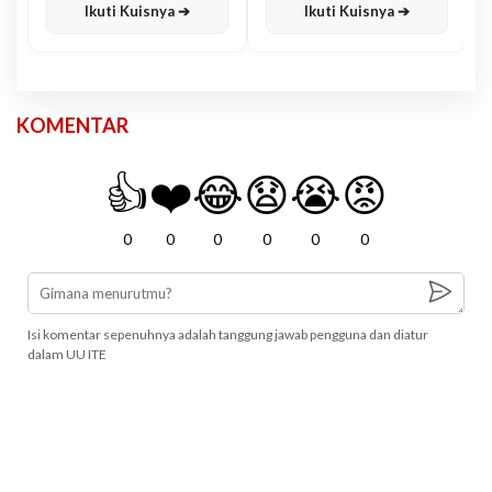
Ikuti Kuisnya ➔
Ikuti Kuisnya ➔
KOMENTAR
👍
❤️
😂
😧
😭
😡
0
0
0
0
0
0
Isi komentar sepenuhnya adalah tanggung jawab pengguna dan diatur
dalam UU ITE