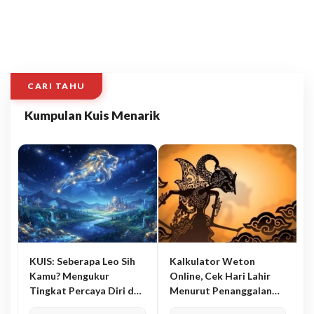
CARI TAHU
Kumpulan Kuis Menarik
KUIS: Seberapa Leo Sih
Kalkulator Weton
Kamu? Mengukur
Online, Cek Hari Lahir
Tingkat Percaya Diri dan
Menurut Penanggalan
Karisma
Jawa