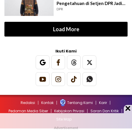
Pengetahuan di Setjen DPR Jadi
Kekuatan Institusional
DPR
Load More
Ikuti Kami
Redaksi
Kontak
Tentang Kami
Karir
Pedoman Media Siber
Kebijakan Privasi
Saran Dan Kritik
Site Map