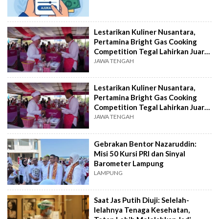
Lestarikan Kuliner Nusantara,
Pertamina Bright Gas Cooking
Competition Tegal Lahirkan Juara
Baru
JAWA TENGAH
Lestarikan Kuliner Nusantara,
Pertamina Bright Gas Cooking
Competition Tegal Lahirkan Juara
Baru
JAWA TENGAH
Gebrakan Bentor Nazaruddin:
Misi 50 Kursi PRI dan Sinyal
Barometer Lampung
LAMPUNG
Saat Jas Putih Diuji: Selelah-
lelahnya Tenaga Kesehatan,