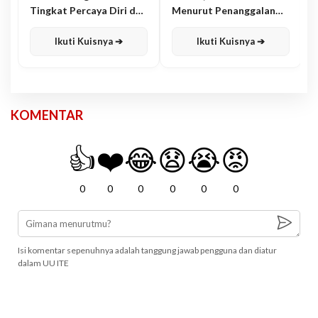
Tingkat Percaya Diri dan
Menurut Penanggalan
Karisma
Jawa
Ikuti Kuisnya ➔
Ikuti Kuisnya ➔
KOMENTAR
👍
❤️
😂
😧
😭
😡
0
0
0
0
0
0
Isi komentar sepenuhnya adalah tanggung jawab pengguna dan diatur
dalam UU ITE