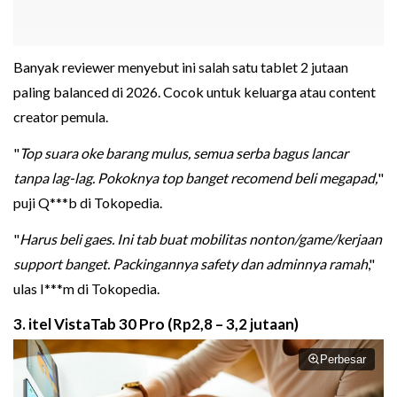
Banyak reviewer menyebut ini salah satu tablet 2 jutaan
paling balanced di 2026. Cocok untuk keluarga atau content
creator pemula.
"
Top suara oke barang mulus, semua serba bagus lancar
tanpa lag-lag. Pokoknya top banget recomend beli megapad,
"
puji Q***b di Tokopedia.
"
Harus beli gaes. Ini tab buat mobilitas nonton/game/kerjaan
support banget. Packingannya safety dan adminnya ramah
,"
ulas I***m di Tokopedia.
3. itel VistaTab 30 Pro (Rp2,8 – 3,2 jutaan)
Perbesar