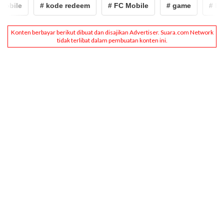
ile
# kode redeem
# FC Mobile
# game
# kode 