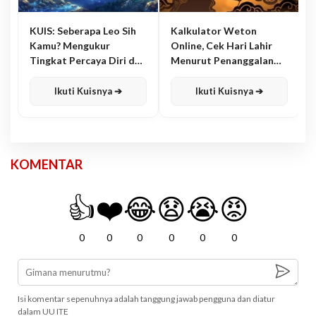
KUIS: Seberapa Leo Sih
Kalkulator Weton
Kamu? Mengukur
Online, Cek Hari Lahir
Tingkat Percaya Diri dan
Menurut Penanggalan
Karisma
Jawa
Ikuti Kuisnya ➔
Ikuti Kuisnya ➔
KOMENTAR
👍
❤️
😂
😧
😭
😡
0
0
0
0
0
0
Isi komentar sepenuhnya adalah tanggung jawab pengguna dan diatur
dalam UU ITE