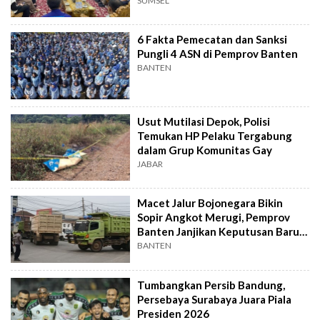
Ekonomi Daerah
SUMSEL
6 Fakta Pemecatan dan Sanksi
Pungli 4 ASN di Pemprov Banten
BANTEN
Usut Mutilasi Depok, Polisi
Temukan HP Pelaku Tergabung
dalam Grup Komunitas Gay
JABAR
Macet Jalur Bojonegara Bikin
Sopir Angkot Merugi, Pemprov
Banten Janjikan Keputusan Baru 4
Hari Lagi
BANTEN
Tumbangkan Persib Bandung,
Persebaya Surabaya Juara Piala
Presiden 2026