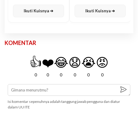
Karisma
Jawa
Ikuti Kuisnya ➔
Ikuti Kuisnya ➔
KOMENTAR
👍
❤️
😂
😧
😭
😡
0
0
0
0
0
0
Isi komentar sepenuhnya adalah tanggung jawab pengguna dan diatur
dalam UU ITE