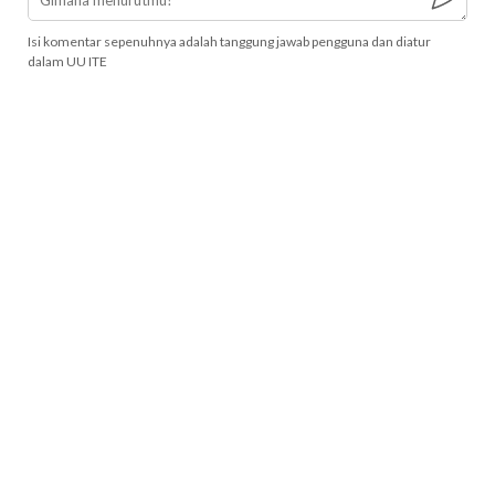
Isi komentar sepenuhnya adalah tanggung jawab pengguna dan diatur
dalam UU ITE