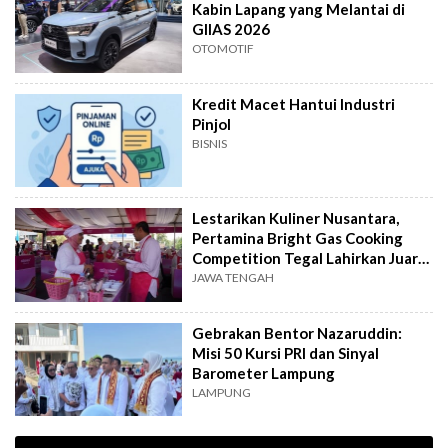
Kabin Lapang yang Melantai di
GIIAS 2026
OTOMOTIF
Kredit Macet Hantui Industri
Pinjol
BISNIS
Lestarikan Kuliner Nusantara,
Pertamina Bright Gas Cooking
Competition Tegal Lahirkan Juara
Baru
JAWA TENGAH
Gebrakan Bentor Nazaruddin:
Misi 50 Kursi PRI dan Sinyal
Barometer Lampung
LAMPUNG