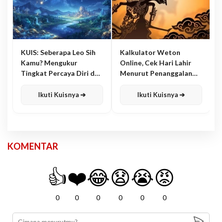
KUIS: Seberapa Leo Sih
Kalkulator Weton
Kamu? Mengukur
Online, Cek Hari Lahir
Tingkat Percaya Diri dan
Menurut Penanggalan
Karisma
Jawa
Ikuti Kuisnya ➔
Ikuti Kuisnya ➔
KOMENTAR
👍
❤️
😂
😧
😭
😡
0
0
0
0
0
0