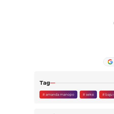
Tag
# amanda manopo
# seksi
# baju 