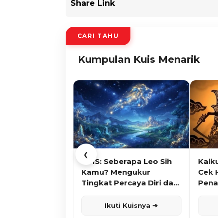
Share Link
CARI TAHU
Kumpulan Kuis Menarik
❮
KUIS: Seberapa Leo Sih
Kalk
Kamu? Mengukur
Cek 
Tingkat Percaya Diri dan
Pena
Karisma
Ikuti Kuisnya ➔