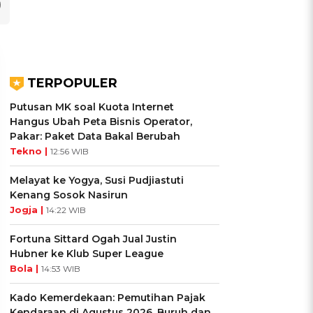
TERPOPULER
Putusan MK soal Kuota Internet
Hangus Ubah Peta Bisnis Operator,
Pakar: Paket Data Bakal Berubah
Tekno |
12:56 WIB
Melayat ke Yogya, Susi Pudjiastuti
Kenang Sosok Nasirun
Jogja |
14:22 WIB
UIS: Sepatu Mana yang
KUIS: Seberapa Kenal
Fortuna Sittard Ogah Jual Justin
Cocok dengan
Kamu dengan Si Zodiak
Hubner ke Klub Super League
Kepribadianmu?
Cancer?
Bola |
14:53 WIB
Ikuti Kuisnya ➔
Ikuti Kuisnya ➔
Kado Kemerdekaan: Pemutihan Pajak
Kendaraan di Agustus 2026, Buruh dan