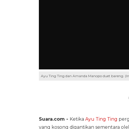
Ayu Ting Ting dan Amanda Manopo duet bareng. (I
Suara.com -
Ketika
Ayu Ting Ting
pergi
yang kosong digantikan sementara ol