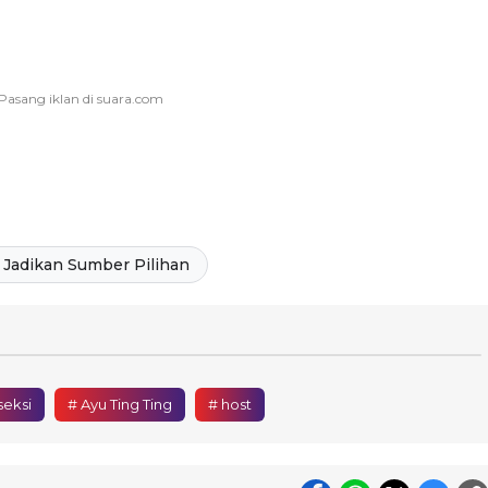
Jadikan Sumber Pilihan
seksi
# Ayu Ting Ting
# host