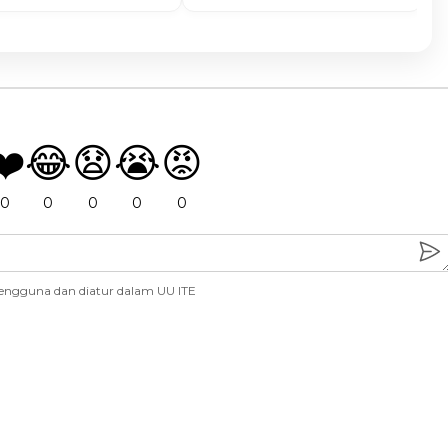
❤️
😂
😧
😭
😡
0
0
0
0
0
engguna dan diatur dalam UU ITE