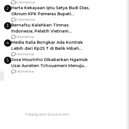
Gagalnya Negara Jamin Keamanan
6 Komentar
Harta Kekayaan Iptu Setya Budi Dias,
2
Oknum KPK Pemeras Bupati
Pemalang
2 Komentar
Bernafsu Kalahkan Timnas
3
Indonesia, Pelatih Vietnam
Berencana Pakai Jimat di Pakansari
1 Komentar
Media Italia Bongkar Ada Kontrak
4
Lebih dari Rp25 T di Balik Hibah
Kapal Induk Giuseppe Garibaldi
1 Komentar
Jose Mourinho Dikabarkan Ngamuk
5
Usai Aurelien Tchouameni Menuju
Manchester United
1 Komentar