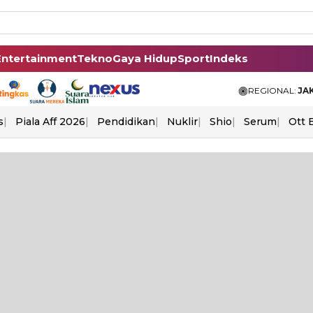
Entertainment
Tekno
Gaya Hidup
Sport
Indeks
REGIONAL:
JA
s
Piala Aff 2026
Pendidikan
Nuklir
Shio
Serum
Ott 