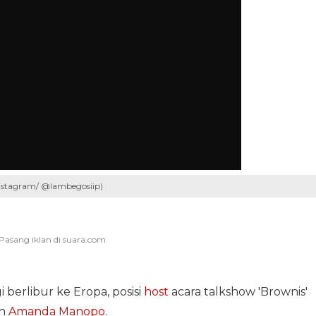
nstagram/ @lambegosiip)
 berlibur ke Eropa, posisi
host
acara talkshow 'Brownis'
eh
Amanda Manopo
.