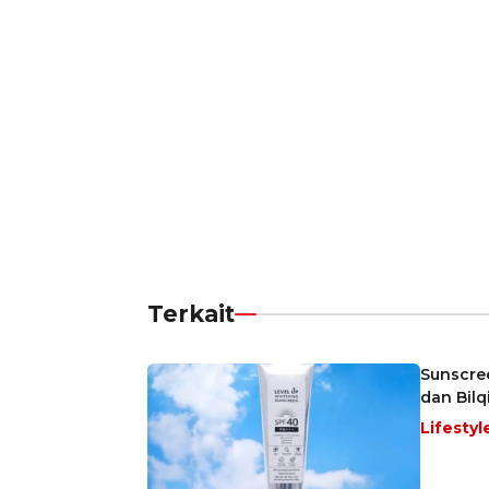
Terkait
Sunscre
dan Bilq
Lifestyl