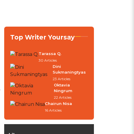
Top Writer Yoursay
Tarassa Q.
30 Articles
Dini
Sukmaningtyas
23 Articles
Oktavia
,
Ningrum
22 Articles
Chairun Nisa
16 Articles