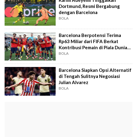
Karim Adeyemi Tinggalkan
Dortmund, Resmi Bergabung
dengan Barcelona
BOLA
Barcelona Berpotensi Terima
Rp63 Miliar dari FIFA Berkat
Kontribusi Pemain di Piala Dunia
2026
BOLA
Barcelona Siapkan Opsi Alternatif
di Tengah Sulitnya Negosiasi
Julian Alvarez
BOLA