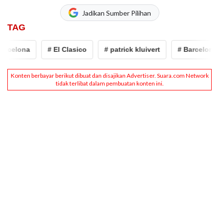
Jadikan Sumber Pilihan
TAG
arcelona
# El Clasico
# patrick kluivert
# Barcelona