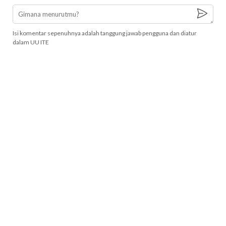
Isi komentar sepenuhnya adalah tanggung jawab pengguna dan diatur
dalam UU ITE