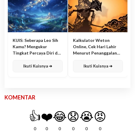
KUIS: Seberapa Leo Sih
Kalkulator Weton
Kamu? Mengukur
Online, Cek Hari Lahir
Tingkat Percaya Diri dan
Menurut Penanggalan
Karisma
Jawa
Ikuti Kuisnya ➔
Ikuti Kuisnya ➔
KOMENTAR
👍
❤️
😂
😧
😭
😡
0
0
0
0
0
0