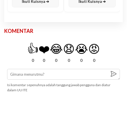
Ikuti Kuisnya ➔
Ikuti Kuisnya ➔
KOMENTAR
👍
❤️
😂
😧
😭
😡
0
0
0
0
0
0
Isi komentar sepenuhnya adalah tanggung jawab pengguna dan diatur
dalam UU ITE