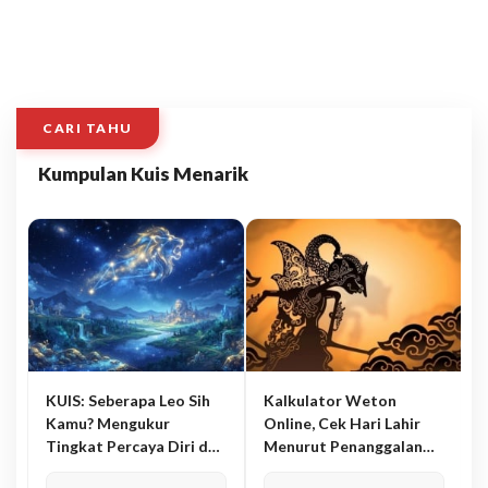
CARI TAHU
Kumpulan Kuis Menarik
KUIS: Seberapa Leo Sih
Kalkulator Weton
Kamu? Mengukur
Online, Cek Hari Lahir
Tingkat Percaya Diri dan
Menurut Penanggalan
Karisma
Jawa