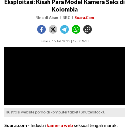
Eksploitasi: Kisah Para Model Kamera Seks di
Kolombia
Rinaldi Aban
BBC
Suara.Com
Selasa, 15 Juli 2025 | 12:05 WIB
Ilustrasi website porno di komputer tablet (Shutterstock).
Suara.com -
Industri
kamera
web
seksual tengah marak.