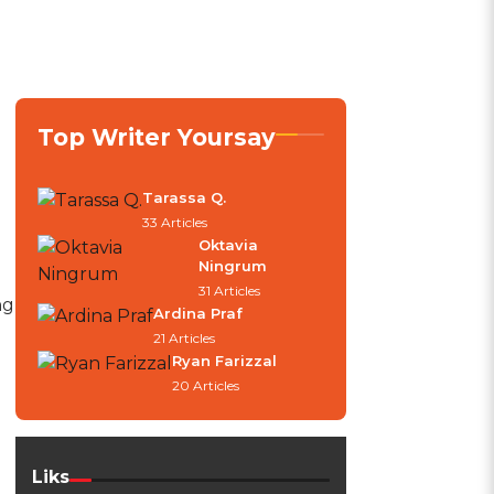
Top Writer Yoursay
Tarassa Q.
33 Articles
Oktavia
Ningrum
31 Articles
ng
Ardina Praf
21 Articles
Ryan Farizzal
20 Articles
Liks