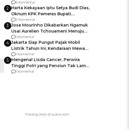
Gagalnya Negara Jamin Keamanan
6 Komentar
Harta Kekayaan Iptu Setya Budi Dias,
2
Oknum KPK Pemeras Bupati
Pemalang
2 Komentar
Jose Mourinho Dikabarkan Ngamuk
3
Usai Aurelien Tchouameni Menuju
Manchester United
1 Komentar
Jakarta Siap Pungut Pajak Mobil
4
Listrik Tahun Ini, Kendaraan Mewah
Kena hingga 75% PKB
1 Komentar
Mengenal Lisda Cancer, Perwira
5
Tinggi Polri yang Pensiun Tak Lama
Usai Jadi Brigjen
1 Komentar