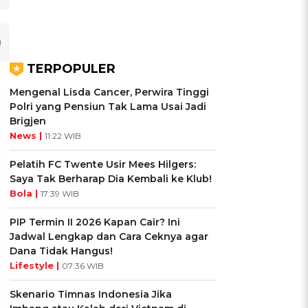
TERPOPULER
Mengenal Lisda Cancer, Perwira Tinggi
Polri yang Pensiun Tak Lama Usai Jadi
Brigjen
News |
11:22 WIB
Pelatih FC Twente Usir Mees Hilgers:
Saya Tak Berharap Dia Kembali ke Klub!
Bola |
17:39 WIB
PIP Termin II 2026 Kapan Cair? Ini
Jadwal Lengkap dan Cara Ceknya agar
Dana Tidak Hangus!
UIS: Sepatu Mana yang
KUIS: Seberapa Kenal
Lifestyle |
07:36 WIB
Cocok dengan
Kamu dengan Si Zodiak
Skenario Timnas Indonesia Jika
Kepribadianmu?
Cancer?