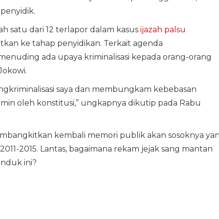
enyidik.
h satu dari 12 terlapor dalam kasus
ijazah palsu
atkan ke tahap penyidikan. Terkait agenda
 menuding ada upaya kriminalisasi kepada orang-orang
Jokowi.
engkriminalisasi saya dan membungkam kebebasan
min oleh konstitusi,” ungkapnya dikutip pada Rabu
membangkitkan kembali memori publik akan sosoknya ya
2011-2015. Lantas, bagaimana rekam jejak sang mantan
anduk ini?