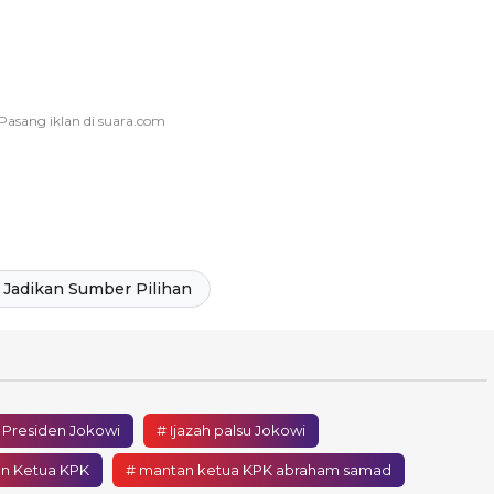
Jadikan Sumber Pilihan
u Presiden Jokowi
# Ijazah palsu Jokowi
n Ketua KPK
# mantan ketua KPK abraham samad