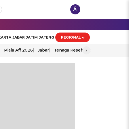
KARTA
JABAR
JATIM
JATENG
REGIONAL
›
Piala Aff 2026
Jabar
Tenaga Kesehatan
Ppad