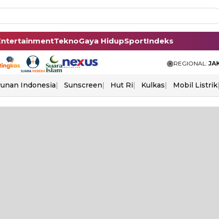
Entertainment
Tekno
Gaya Hidup
Sport
Indeks
REGIONAL:
JA
unan Indonesia
Sunscreen
Hut Ri
Kulkas
Mobil Listrik