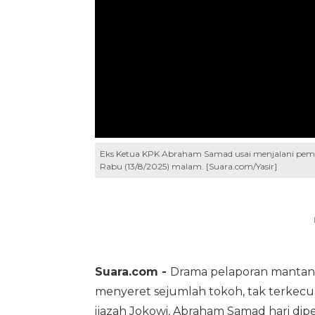
Eks Ketua KPK Abraham Samad usai menjalani pemerik
Rabu (13/8/2025) malam. [Suara.com/Yasir]
Suara.com -
Drama pelaporan mantan P
menyeret sejumlah tokoh, tak terkecu
ijazah Jokowi, Abraham Samad hari dipe