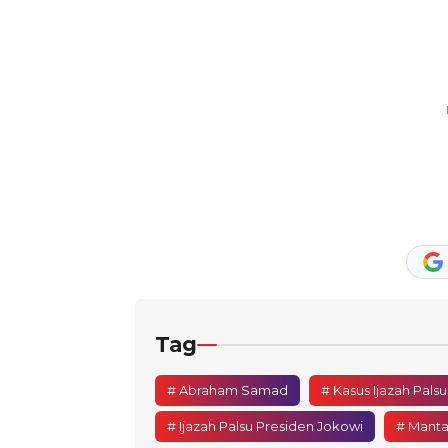
Tag
# Abraham Samad
# Kasus Ijazah Pals
# Ijazah Palsu Presiden Jokowi
# Manta