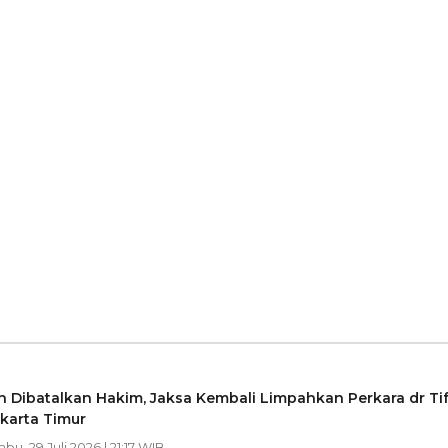
 Dibatalkan Hakim, Jaksa Kembali Limpahkan Perkara dr Ti
karta Timur
abu, 29 Juli 2026 | 21:17 WIB