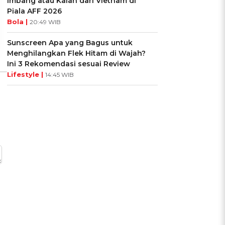
Imbang atau Kalah dari Vietnam di
Piala AFF 2026
Ikuti Kuisnya ➔
Ikuti Kuisnya ➔
Bola |
20:49 WIB
Sunscreen Apa yang Bagus untuk
Menghilangkan Flek Hitam di Wajah?
Ini 3 Rekomendasi sesuai Review
Lifestyle |
14:45 WIB