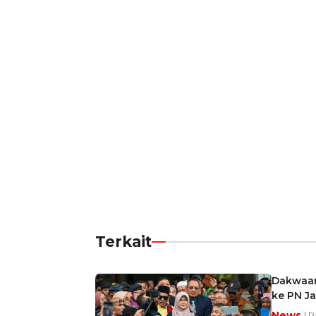
Terkait
Dakwaan
ke PN Ja
News
| R