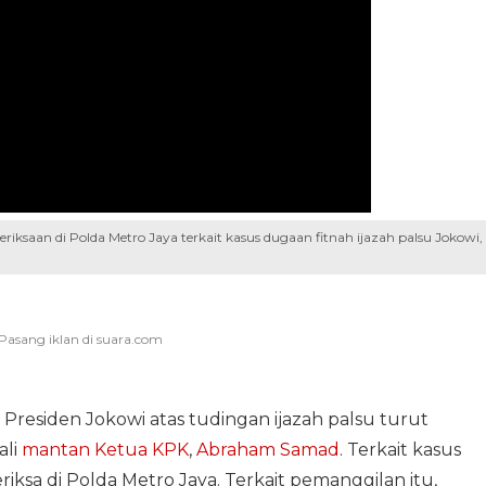
saan di Polda Metro Jaya terkait kasus dugaan fitnah ijazah palsu Jokowi,
residen Jokowi atas tudingan ijazah palsu turut
ali
mantan Ketua KPK
,
Abraham Samad
. Terkait kasus
riksa di Polda Metro Jaya. Terkait pemanggilan itu,