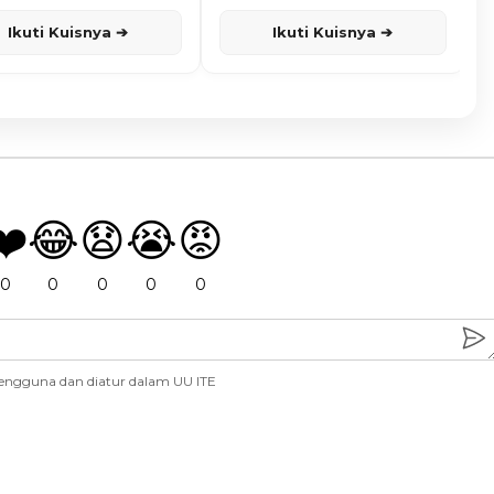
Ikuti Kuisnya ➔
Ikuti Kuisnya ➔
❤️
😂
😧
😭
😡
0
0
0
0
0
engguna dan diatur dalam UU ITE