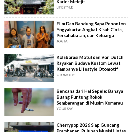
Karier Melejit
LIFESTYLE
Film Dan Bandung Sapa Penonton
Yogyakarta: Angkat Kisah Cinta,
Persahabatan, dan Keluarga
JOGJA
Kolaborasi Motul dan Von Dutch
Rayakan Budaya Kustom Lewat
Kampanye Lifestyle Otomotif
OTOMOTIF
Bencana dari Hal Sepele: Bahaya
Buang Puntung Rokok
Sembarangan di Musim Kemarau
YOUR SAY
Cherrypop 2026 Siap Guncang
Prambanan, Puluhan Musisi Lintas