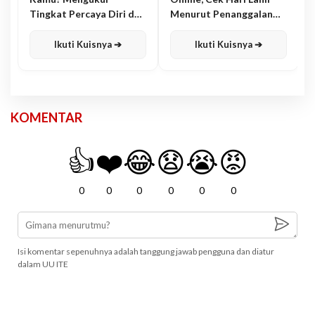
Tingkat Percaya Diri dan
Menurut Penanggalan
Karisma
Jawa
Ikuti Kuisnya ➔
Ikuti Kuisnya ➔
KOMENTAR
👍
❤️
😂
😧
😭
😡
0
0
0
0
0
0
Isi komentar sepenuhnya adalah tanggung jawab pengguna dan diatur
dalam UU ITE