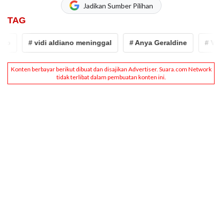
Jadikan Sumber Pilihan
TAG
no
# vidi aldiano meninggal
# Anya Geraldine
# Vidi