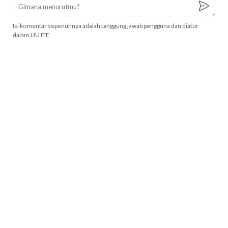
Isi komentar sepenuhnya adalah tanggung jawab pengguna dan diatur
dalam UU ITE