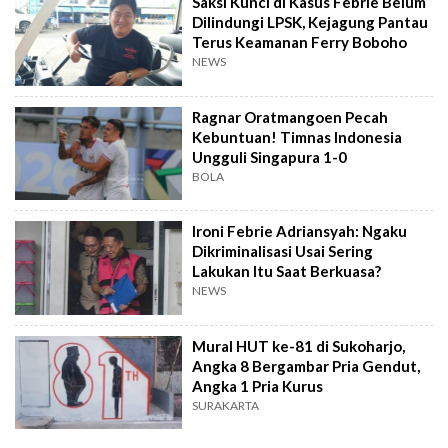
Saksi Kunci di Kasus Febrie Belum
Dilindungi LPSK, Kejagung Pantau
Terus Keamanan Ferry Boboho
NEWS
Ragnar Oratmangoen Pecah
Kebuntuan! Timnas Indonesia
Ungguli Singapura 1-0
BOLA
Ironi Febrie Adriansyah: Ngaku
Dikriminalisasi Usai Sering
Lakukan Itu Saat Berkuasa?
NEWS
Mural HUT ke-81 di Sukoharjo,
Angka 8 Bergambar Pria Gendut,
Angka 1 Pria Kurus
SURAKARTA