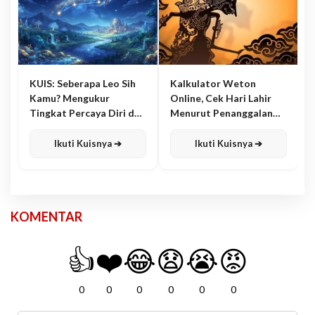
KUIS: Seberapa Leo Sih
Kalkulator Weton
Kamu? Mengukur
Online, Cek Hari Lahir
Tingkat Percaya Diri dan
Menurut Penanggalan
Karisma
Jawa
Ikuti Kuisnya ➔
Ikuti Kuisnya ➔
KOMENTAR
👍
❤️
😂
😧
😭
😡
0
0
0
0
0
0