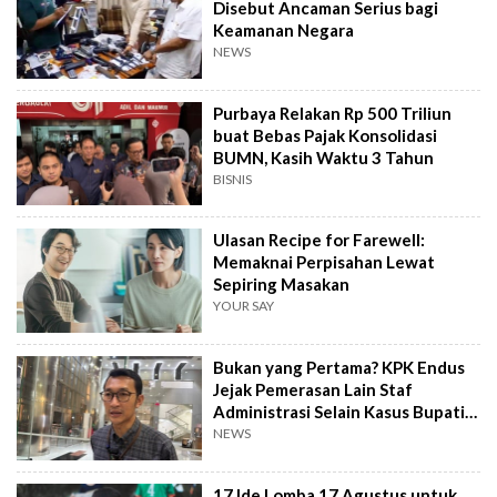
Disebut Ancaman Serius bagi
Keamanan Negara
NEWS
Purbaya Relakan Rp 500 Triliun
buat Bebas Pajak Konsolidasi
BUMN, Kasih Waktu 3 Tahun
BISNIS
Ulasan Recipe for Farewell:
Memaknai Perpisahan Lewat
Sepiring Masakan
YOUR SAY
Bukan yang Pertama? KPK Endus
Jejak Pemerasan Lain Staf
Administrasi Selain Kasus Bupati
Pemalang
NEWS
17 Ide Lomba 17 Agustus untuk