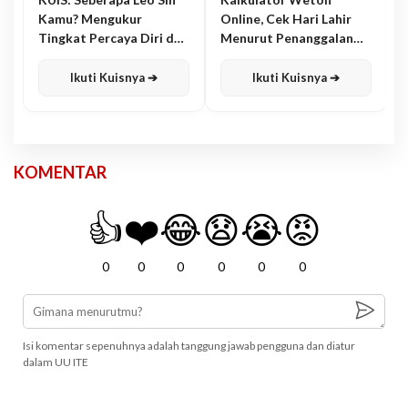
Kamu? Mengukur
Online, Cek Hari Lahir
Tingkat Percaya Diri dan
Menurut Penanggalan
Karisma
Jawa
Ikuti Kuisnya ➔
Ikuti Kuisnya ➔
KOMENTAR
👍
❤️
😂
😧
😭
😡
0
0
0
0
0
0
Isi komentar sepenuhnya adalah tanggung jawab pengguna dan diatur
dalam UU ITE