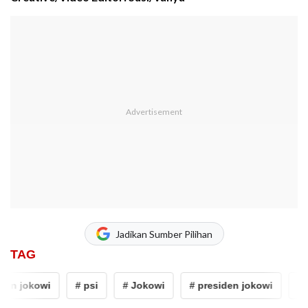
Jadikan Sumber Pilihan
TAG
en jokowi
# psi
# Jokowi
# presiden jokowi
# p