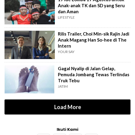
Anak-anak TK dan SD yang Seru
dan Aman
LIFESTYLE
Rilis Trailer, Choi Min-sik Rajin Jadi
Anak Magang Han So-hee di The
Intern
YOUR SAY
Gagal Nyalip di Jalan Gelap,
Pemuda Jombang Tewas Terlindas
Truk Tebu
JATIM
Load More
Ikuti Kami