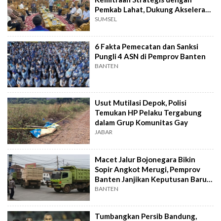
Pemkab Lahat, Dukung Akselerasi
Ekonomi Daerah
SUMSEL
6 Fakta Pemecatan dan Sanksi
Pungli 4 ASN di Pemprov Banten
BANTEN
Usut Mutilasi Depok, Polisi
Temukan HP Pelaku Tergabung
dalam Grup Komunitas Gay
JABAR
Macet Jalur Bojonegara Bikin
Sopir Angkot Merugi, Pemprov
Banten Janjikan Keputusan Baru 4
Hari Lagi
BANTEN
Tumbangkan Persib Bandung,