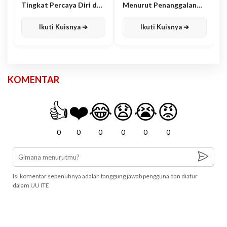
Tingkat Percaya Diri dan
Menurut Penanggalan
Karisma
Jawa
Ikuti Kuisnya ➔
Ikuti Kuisnya ➔
KOMENTAR
👍
❤️
😂
😧
😭
😡
0
0
0
0
0
0
Isi komentar sepenuhnya adalah tanggung jawab pengguna dan diatur
dalam UU ITE