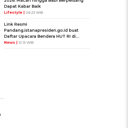
2026: Macan hingga Babi Berpeluang
Dapat Kabar Baik
Lifestyle |
06:23 WIB
Link Resmi
Pandang.istanapresiden.go.id buat
Daftar Upacara Bendera HUT RI di
Istana Negara
News |
12:13 WIB
n