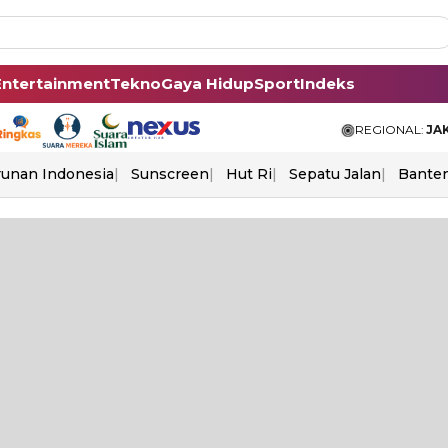
Entertainment
Tekno
Gaya Hidup
Sport
Indeks
REGIONAL:
JA
unan Indonesia
Sunscreen
Hut Ri
Sepatu Jalan
Bante