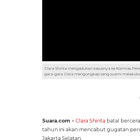
Clara Shinta mengadukan kasusnya ke Komnas Perem
gara-gara Clara mengungkap sang suami melakukan
Suara.com -
Clara Shinta
batal berce
tahun ini akan mencabut gugatan perc
Jakarta Selatan.