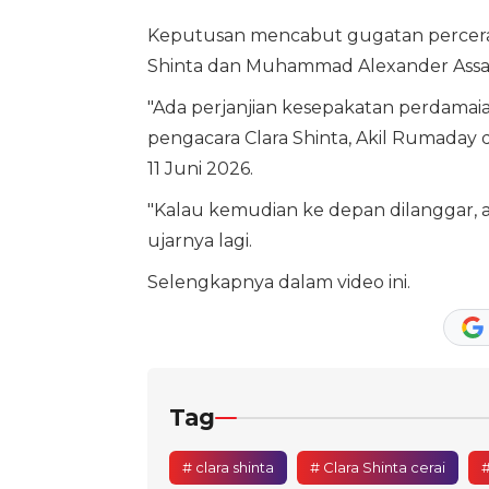
Keputusan mencabut gugatan percerai
Shinta dan Muhammad Alexander Assa
"Ada perjanjian kesepakatan perdamaian
pengacara Clara Shinta, Akil Rumaday 
11 Juni 2026.
"Kalau kemudian ke depan dilanggar, a
ujarnya lagi.
Selengkapnya dalam video ini.
Tag
# clara shinta
# Clara Shinta cerai
#