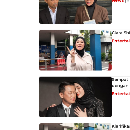
News
| 
Clara Sh
Enterta
Sempat P
dengan 
Enterta
Klarifik