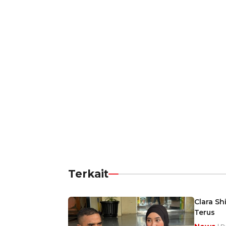
Terkait
Clara S
Terus