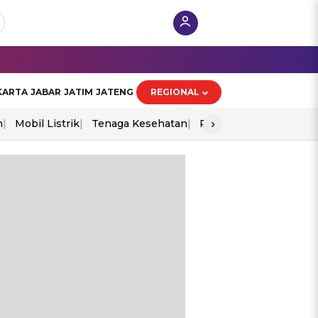
KARTA
JABAR
JATIM
JATENG
REGIONAL
›
n
Mobil Listrik
Tenaga Kesehatan
Perang As-Iran
Ekon