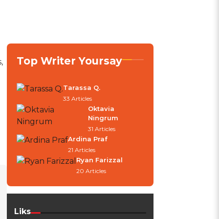
Top Writer Yoursay
,
Tarassa Q.
33 Articles
Oktavia
Ningrum
31 Articles
Ardina Praf
21 Articles
Ryan Farizzal
20 Articles
Liks