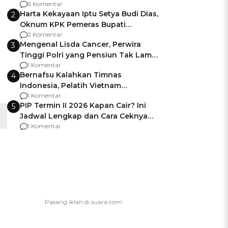
Gagalnya Negara Jamin Keamanan
6 Komentar
Harta Kekayaan Iptu Setya Budi Dias,
2
Oknum KPK Pemeras Bupati
Pemalang
2 Komentar
Mengenal Lisda Cancer, Perwira
3
Tinggi Polri yang Pensiun Tak Lama
Usai Jadi Brigjen
1 Komentar
Bernafsu Kalahkan Timnas
4
Indonesia, Pelatih Vietnam
Berencana Pakai Jimat di Pakansari
1 Komentar
PIP Termin II 2026 Kapan Cair? Ini
5
Jadwal Lengkap dan Cara Ceknya
agar Dana Tidak Hangus!
1 Komentar