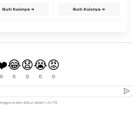
Ikuti Kuisnya ➔
Ikuti Kuisnya ➔
❤️
😂
😧
😭
😡
0
0
0
0
0
engguna dan diatur dalam UU ITE