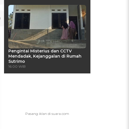
Pengintai Misterius dan CCTV
Mendadak, Kejanggalan di Rumah
Sutrimo
16:00 WIB
UIS: Sepatu Mana yang
KUIS: Seberapa Kenal
Cocok dengan
Kamu dengan Si Zodiak
Kepribadianmu?
Cancer?