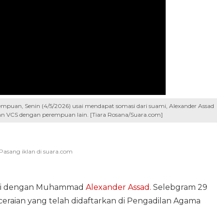
puan, Senin (4/5/2026) usai mendapat somasi dari suami, Alexander Assad
 VCS dengan perempuan lain. [Tiara Rosana/Suara.com]
rai dengan Muhammad
Alexander Assad
. Selebgram 29
eraian yang telah didaftarkan di Pengadilan Agama