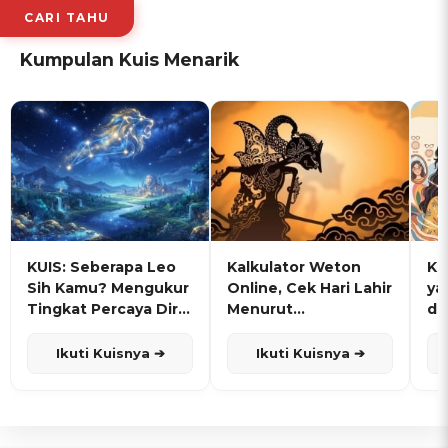
CARI TAHU
Kumpulan Kuis Menarik
KUIS: Seberapa Leo
Kalkulator Weton
KU
Sih Kamu? Mengukur
Online, Cek Hari Lahir
ya
Tingkat Percaya Diri
Menurut
de
dan Karisma
Penanggalan Jawa
Ikuti Kuisnya ➔
Ikuti Kuisnya ➔