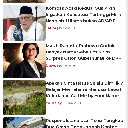
Kompas Abad Kedua: Gus Kikin
Ingatkan Konstitusi Tertinggi Milik
Nahdlatul Ulama bukan AD/ART
Jatim
| 15:49 WIB
Masih Rahasia, Prabowo Godok
Banyak Nama Sebelum Kirim
Surpres Calon Gubernur BI ke DPR
News
| 15:48 WIB
Apakah Cinta Harus Selalu Dimiliki?
Belajar Memahami Manusia Lewat
Keindahan Call Me by Your Name
Your Say
| 15:44 WIB
Respons Istana Usai Polisi Tangkap
Dua Orang Pengunggah Konten