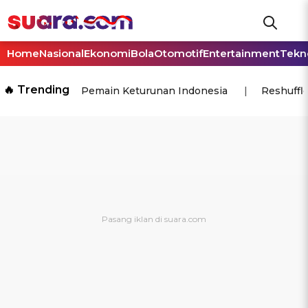
Home
Nasional
Ekonomi
Bola
Otomotif
Entertainment
Tekn
🔥 Trending
Pemain Keturunan Indonesia
Reshuffl