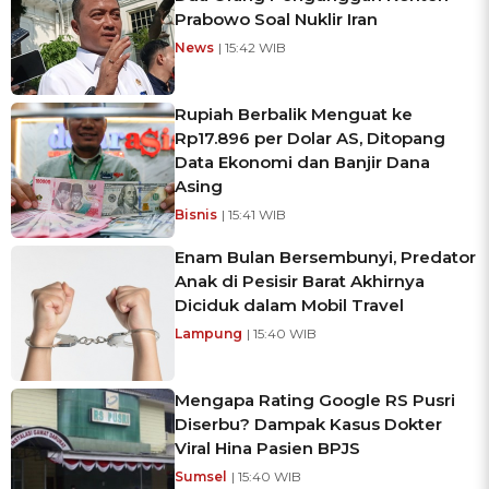
Prabowo Soal Nuklir Iran
News
| 15:42 WIB
Rupiah Berbalik Menguat ke
Rp17.896 per Dolar AS, Ditopang
Data Ekonomi dan Banjir Dana
Asing
Bisnis
| 15:41 WIB
Enam Bulan Bersembunyi, Predator
Anak di Pesisir Barat Akhirnya
Diciduk dalam Mobil Travel
Lampung
| 15:40 WIB
Mengapa Rating Google RS Pusri
Diserbu? Dampak Kasus Dokter
Viral Hina Pasien BPJS
Sumsel
| 15:40 WIB