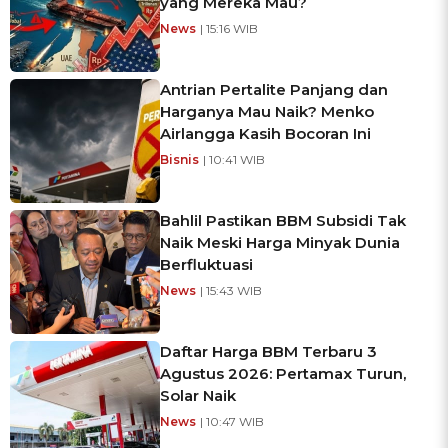
yang Mereka Mau?
News
| 15:16 WIB
Antrian Pertalite Panjang dan
Harganya Mau Naik? Menko
Airlangga Kasih Bocoran Ini
Bisnis
| 10:41 WIB
Bahlil Pastikan BBM Subsidi Tak
Naik Meski Harga Minyak Dunia
Berfluktuasi
News
| 15:43 WIB
Daftar Harga BBM Terbaru 3
Agustus 2026: Pertamax Turun,
Solar Naik
News
| 10:47 WIB