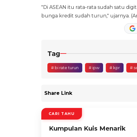
"Di ASEAN itu rata-rata sudah satu dig
bunga kredit sudah turun," ujarnya. (A
Tag
# bi rate turun
# ipw
# kpr
# s
Share Link
CARI TAHU
Kumpulan Kuis Menarik