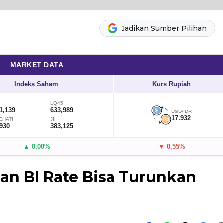
Jadikan Sumber Pilihan
MARKET DATA
Indeks Saham
Kurs Rupiah
LQ45
1,139
633,989
USD/IDR
17.932
EHATI
JII
,930
383,125
▲ 0,00%
▼ 0,55%
n BI Rate Bisa Turunkan