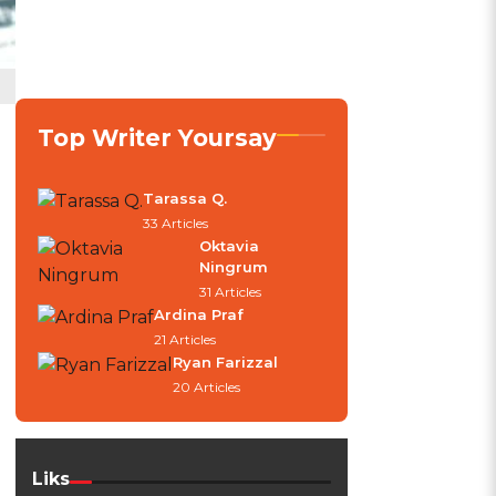
Top Writer Yoursay
Tarassa Q.
33 Articles
Oktavia
Ningrum
31 Articles
Ardina Praf
21 Articles
Ryan Farizzal
20 Articles
Liks