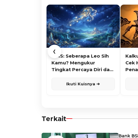
❮
KUIS: Seberapa Leo Sih
Kalk
Kamu? Mengukur
Cek 
Tingkat Percaya Diri dan
Pena
Karisma
Ikuti Kuisnya ➔
Terkait
Bank BSN