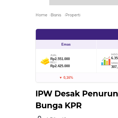
Home
Bisnis
Properti
Emas
IHSG
JUAL
6.35
Rp2.551.000
BELI
SRIK
Rp2.425.000
307
▼ 0,16%
IPW Desak Penuruna
Bunga KPR