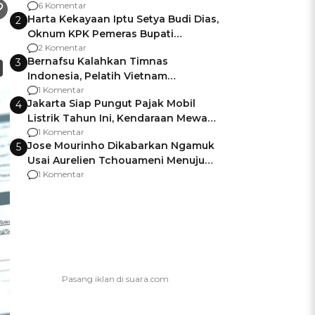
Gagalnya Negara Jamin Keamanan
6 Komentar
Harta Kekayaan Iptu Setya Budi Dias,
2
Oknum KPK Pemeras Bupati
Pemalang
2 Komentar
Bernafsu Kalahkan Timnas
3
Indonesia, Pelatih Vietnam
Berencana Pakai Jimat di Pakansari
1 Komentar
Jakarta Siap Pungut Pajak Mobil
4
Listrik Tahun Ini, Kendaraan Mewah
Kena hingga 75% PKB
1 Komentar
Jose Mourinho Dikabarkan Ngamuk
5
Usai Aurelien Tchouameni Menuju
Manchester United
1 Komentar