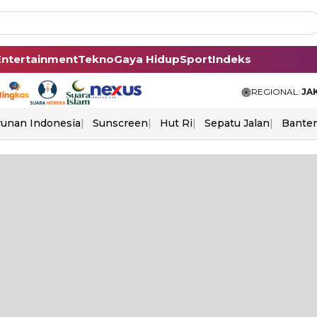
Entertainment
Tekno
Gaya Hidup
Sport
Indeks
REGIONAL:
JA
unan Indonesia
Sunscreen
Hut Ri
Sepatu Jalan
Bante