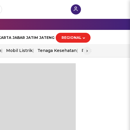
KARTA
JABAR
JATIM
JATENG
REGIONAL
›
n
Mobil Listrik
Tenaga Kesehatan
Piala Aff 2026
Ekono