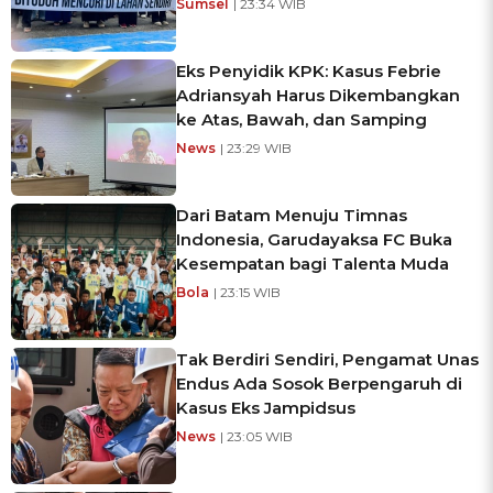
Sumsel
| 23:34 WIB
Eks Penyidik KPK: Kasus Febrie
Adriansyah Harus Dikembangkan
ke Atas, Bawah, dan Samping
News
| 23:29 WIB
Dari Batam Menuju Timnas
Indonesia, Garudayaksa FC Buka
Kesempatan bagi Talenta Muda
Bola
| 23:15 WIB
Tak Berdiri Sendiri, Pengamat Unas
Endus Ada Sosok Berpengaruh di
Kasus Eks Jampidsus
News
| 23:05 WIB