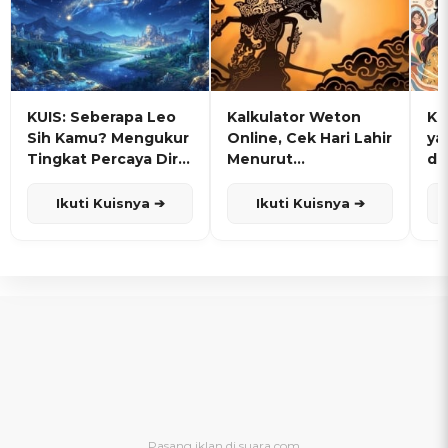
KUIS: Seberapa Leo
Kalkulator Weton
KU
Sih Kamu? Mengukur
Online, Cek Hari Lahir
ya
Tingkat Percaya Diri
Menurut
de
dan Karisma
Penanggalan Jawa
Ikuti Kuisnya ➔
Ikuti Kuisnya ➔