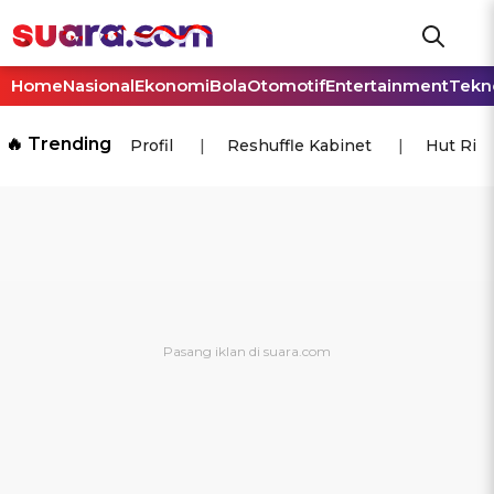
Home
Nasional
Ekonomi
Bola
Otomotif
Entertainment
Tekn
🔥 Trending
Profil
Reshuffle Kabinet
Hut Ri