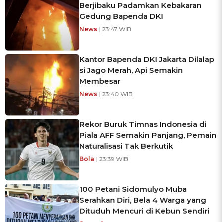
Berjibaku Padamkan Kebakaran
Gedung Bapenda DKI
News
| 23:47 WIB
Kantor Bapenda DKI Jakarta Dilalap
si Jago Merah, Api Semakin
Membesar
News
| 23:40 WIB
Rekor Buruk Timnas Indonesia di
Piala AFF Semakin Panjang, Pemain
Naturalisasi Tak Berkutik
Bola
| 23:39 WIB
100 Petani Sidomulyo Muba
Serahkan Diri, Bela 4 Warga yang
Dituduh Mencuri di Kebun Sendiri