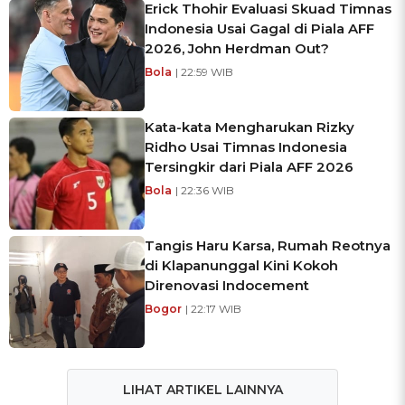
Erick Thohir Evaluasi Skuad Timnas
Indonesia Usai Gagal di Piala AFF
2026, John Herdman Out?
Bola
| 22:59 WIB
Kata-kata Mengharukan Rizky
Ridho Usai Timnas Indonesia
Tersingkir dari Piala AFF 2026
Bola
| 22:36 WIB
Tangis Haru Karsa, Rumah Reotnya
di Klapanunggal Kini Kokoh
Direnovasi Indocement
Bogor
| 22:17 WIB
LIHAT ARTIKEL LAINNYA