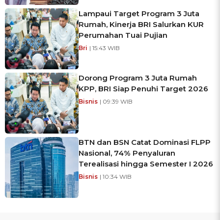
Lampaui Target Program 3 Juta
Rumah, Kinerja BRI Salurkan KUR
Perumahan Tuai Pujian
Bri
| 15:43 WIB
Dorong Program 3 Juta Rumah
KPP, BRI Siap Penuhi Target 2026
Bisnis
| 09:39 WIB
BTN dan BSN Catat Dominasi FLPP
Nasional, 74% Penyaluran
Terealisasi hingga Semester I 2026
Bisnis
| 10:34 WIB