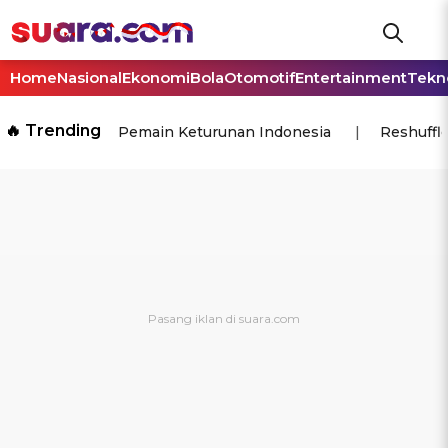
Home
Nasional
Ekonomi
Bola
Otomotif
Entertainment
Tekn
🔥 Trending
Pemain Keturunan Indonesia
Reshuffl