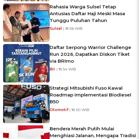
Rahasia Warga Sulsel Tetap
Antusias Daftar Haji Meski Masa
Tunggu Puluhan Tahun
Sulsel
| 18:56 WIB
Daftar Serpong Warrior Challenge
Run 2026, Dapatkan Diskon Tiket
via BRImo
Bri
| 18:54 WIB
Strategi Mitsubishi Fuso Kawal
Roadmap Implementasi Biodiesel
B50
Otomotif
| 18:50 WIB
Bendera Merah Putih Mulai
Menghiasi Jalanan, Mengapa Tradisi