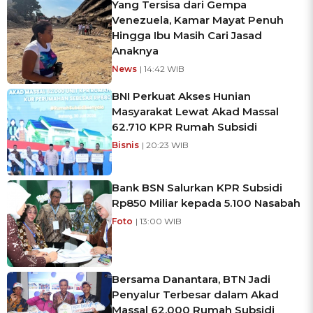
Yang Tersisa dari Gempa
Venezuela, Kamar Mayat Penuh
Hingga Ibu Masih Cari Jasad
Anaknya
News
| 14:42 WIB
BNI Perkuat Akses Hunian
Masyarakat Lewat Akad Massal
62.710 KPR Rumah Subsidi
Bisnis
| 20:23 WIB
Bank BSN Salurkan KPR Subsidi
Rp850 Miliar kepada 5.100 Nasabah
Foto
| 13:00 WIB
Bersama Danantara, BTN Jadi
Penyalur Terbesar dalam Akad
Massal 62.000 Rumah Subsidi