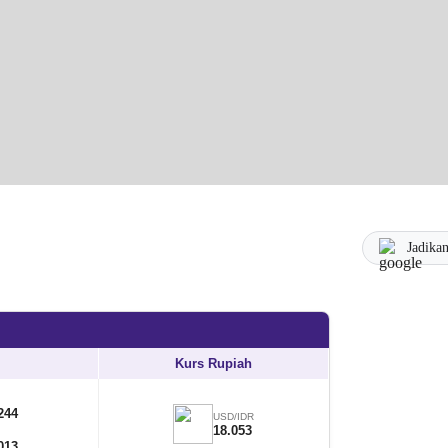
Jadika
Kurs Rupiah
244
USD/IDR
18.053
013