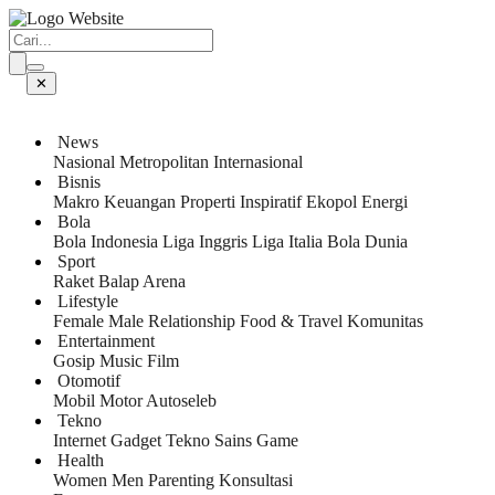
✕
News
Nasional
Metropolitan
Internasional
Bisnis
Makro
Keuangan
Properti
Inspiratif
Ekopol
Energi
Bola
Bola Indonesia
Liga Inggris
Liga Italia
Bola Dunia
Sport
Raket
Balap
Arena
Lifestyle
Female
Male
Relationship
Food & Travel
Komunitas
Entertainment
Gosip
Music
Film
Otomotif
Mobil
Motor
Autoseleb
Tekno
Internet
Gadget
Tekno
Sains
Game
Health
Women
Men
Parenting
Konsultasi