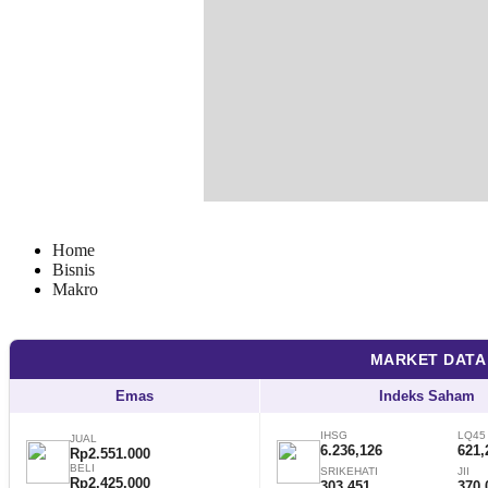
Home
Bisnis
Makro
MARKET DATA
Emas
Indeks Saham
IHSG
LQ45
JUAL
6.236,126
621,
Rp2.551.000
BELI
SRIKEHATI
JII
Rp2.425.000
303,451
370,