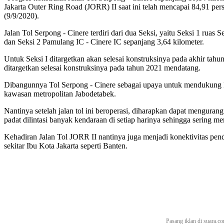
Jakarta Outer Ring Road (JORR) II saat ini telah mencapai 84,91 per
(9/9/2020).
Jalan Tol Serpong - Cinere terdiri dari dua Seksi, yaitu Seksi 1 ruas
dan Seksi 2 Pamulang IC - Cinere IC sepanjang 3,64 kilometer.
Untuk Seksi I ditargetkan akan selesai konstruksinya pada akhir ta
ditargetkan selesai konstruksinya pada tahun 2021 mendatang.
Dibangunnya Tol Serpong - Cinere sebagai upaya untuk mendukung kel
kawasan metropolitan Jabodetabek.
Nantinya setelah jalan tol ini beroperasi, diharapkan dapat menguran
padat dilintasi banyak kendaraan di setiap harinya sehingga sering
Kehadiran Jalan Tol JORR II nantinya juga menjadi konektivitas pendi
sekitar Ibu Kota Jakarta seperti Banten.