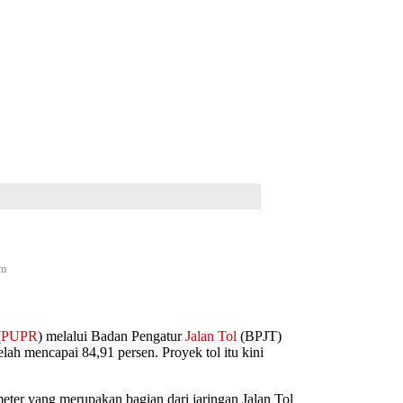
(
PUPR
) melalui Badan Pengatur
Jalan Tol
(BPJT)
ah mencapai 84,91 persen. Proyek tol itu kini
meter yang merupakan bagian dari jaringan Jalan Tol