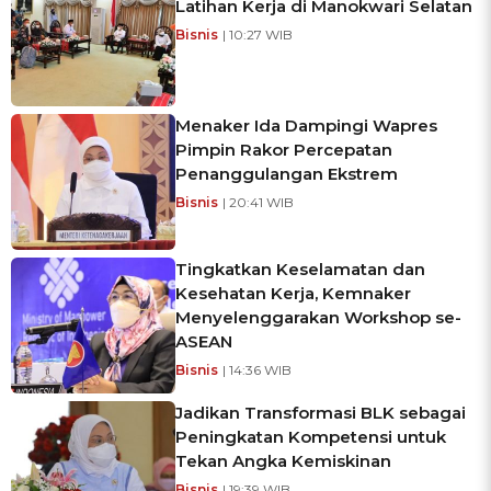
Latihan Kerja di Manokwari Selatan
Bisnis
| 10:27 WIB
Menaker Ida Dampingi Wapres
Pimpin Rakor Percepatan
Penanggulangan Ekstrem
Bisnis
| 20:41 WIB
Tingkatkan Keselamatan dan
Kesehatan Kerja, Kemnaker
Menyelenggarakan Workshop se-
ASEAN
Bisnis
| 14:36 WIB
Jadikan Transformasi BLK sebagai
Peningkatan Kompetensi untuk
Tekan Angka Kemiskinan
Bisnis
| 19:39 WIB