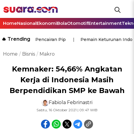
Home
Nasional
Ekonomi
Bola
Otomotif
Entertainment
Tekn
🔥 Trending
Pencairan Pip
Pemain Keturunan Indo
Home
Bisnis
Makro
Kemnaker: 54,66% Angkatan
Kerja di Indonesia Masih
Berpendidikan SMP ke Bawah
Fabiola Febrinastri
Sabtu, 16 Oktober 2021 | 09:47 WIB