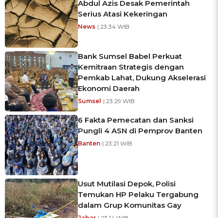
Abdul Azis Desak Pemerintah
Serius Atasi Kekeringan
News
| 23:34 WIB
Bank Sumsel Babel Perkuat
Kemitraan Strategis dengan
Pemkab Lahat, Dukung Akselerasi
Ekonomi Daerah
Sumsel
| 23:29 WIB
6 Fakta Pemecatan dan Sanksi
Pungli 4 ASN di Pemprov Banten
Banten
| 23:21 WIB
Usut Mutilasi Depok, Polisi
Temukan HP Pelaku Tergabung
dalam Grup Komunitas Gay
Jabar
| 23:14 WIB