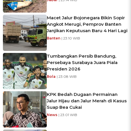
Macet Jalur Bojonegara Bikin Sopir
Angkot Merugi, Pemprov Banten
Janjikan Keputusan Baru 4 Hari Lagi
Banten
| 23:10 WIB
Tumbangkan Persib Bandung,
Persebaya Surabaya Juara Piala
Presiden 2026
Bola
| 23:08 WIB
KPK Bedah Dugaan Permainan
Jalur Hijau dan Jalur Merah di Kasus
Suap Bea Cukai
News
| 23:01 WIB