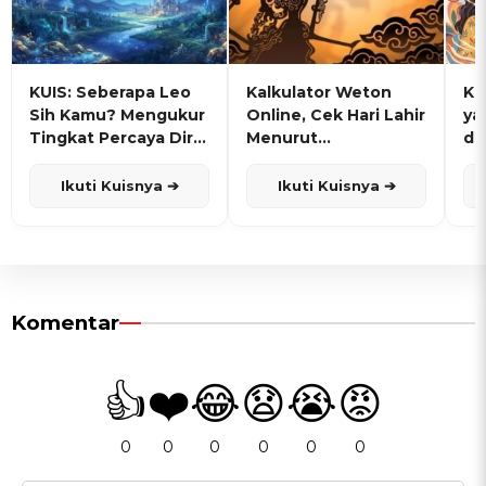
KUIS: Seberapa Leo
Kalkulator Weton
KU
Sih Kamu? Mengukur
Online, Cek Hari Lahir
ya
Tingkat Percaya Diri
Menurut
de
dan Karisma
Penanggalan Jawa
Ikuti Kuisnya ➔
Ikuti Kuisnya ➔
Komentar
👍
❤️
😂
😧
😭
😡
0
0
0
0
0
0