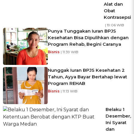
Alat dan
Obat
Kontrasepsi
| 19:06 WIB
Punya Tunggakan Iuran BPJS
Kesehatan Bisa Dipulihkan dengan
Program Rehab, Begini Caranya
Bisnis
| 11:39 WIB
Nunggak Iuran BPJS Kesehatan 2
Tahun, Ayya Bayar Bertahap lewat
Program REHAB
Bisnis
| 11:13 WIB
Belaku 1
Desember,
Ini Syarat
dan