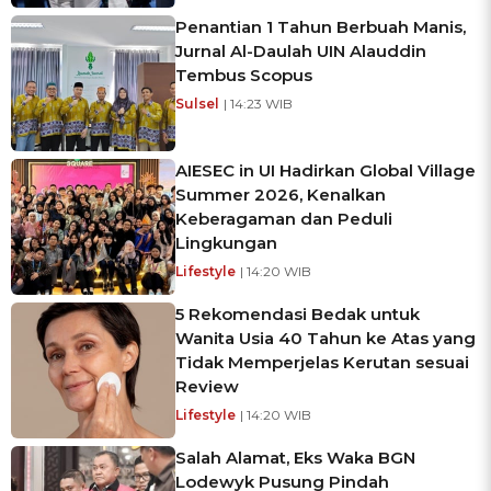
Penantian 1 Tahun Berbuah Manis,
Jurnal Al-Daulah UIN Alauddin
Tembus Scopus
Sulsel
| 14:23 WIB
AIESEC in UI Hadirkan Global Village
Summer 2026, Kenalkan
Keberagaman dan Peduli
Lingkungan
Lifestyle
| 14:20 WIB
5 Rekomendasi Bedak untuk
Wanita Usia 40 Tahun ke Atas yang
Tidak Memperjelas Kerutan sesuai
Review
Lifestyle
| 14:20 WIB
Salah Alamat, Eks Waka BGN
Lodewyk Pusung Pindah