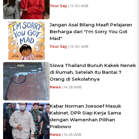
Your Say
| 14:30 WIB
Jangan Asal Bilang Maaf! Pelajaran
Berharga dari "I'm Sorry You Got
Mad"
Your Say
| 14:30 WIB
Siswa Thailand Bunuh Kakek Nenek
di Rumah, Setelah Itu Bantai 7
Orang di Sekolahnya
News
| 14:26 WIB
Kabar Norman Joesoef Masuk
Kabinet, DPR Siap Kerja Sama
dengan Wamenhan Pilihan
Prabowo
News
| 14:25 WIB