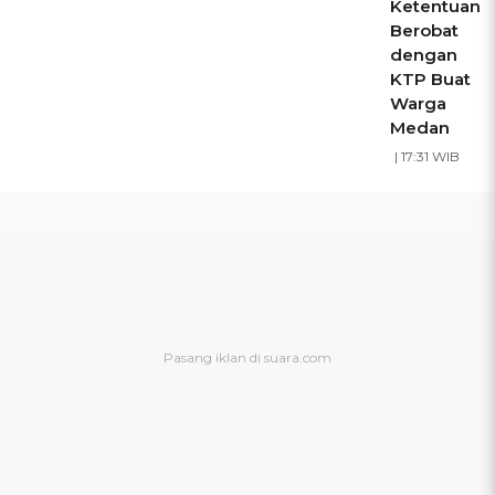
Ketentuan
Berobat
dengan
KTP Buat
Warga
Medan
| 17:31 WIB