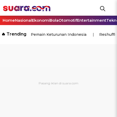
Home
Nasional
Ekonomi
Bola
Otomotif
Entertainment
Tekn
🔥 Trending
Pemain Keturunan Indonesia
Reshuffl