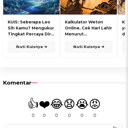
KUIS: Seberapa Leo
Kalkulator Weton
KU
Sih Kamu? Mengukur
Online, Cek Hari Lahir
ya
Tingkat Percaya Diri
Menurut
de
dan Karisma
Penanggalan Jawa
Ikuti Kuisnya ➔
Ikuti Kuisnya ➔
Komentar
👍
❤️
😂
😧
😭
😡
0
0
0
0
0
0