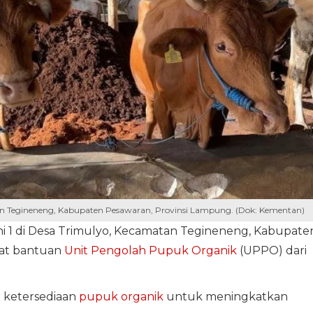
atan Tegineneng, Kabupaten Pesawaran, Provinsi Lampung. (Dok: Kementan)
i 1 di Desa Trimulyo, Kecamatan Tegineneng, Kabupate
at bantuan
Unit Pengolah Pupuk Organik
(UPPO) dari
 ketersediaan
pupuk organik
untuk meningkatkan