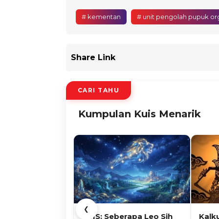
# kementan
# unit pengolah pupuk or
Share Link
CARI TAHU
Kumpulan Kuis Menarik
❮
KUIS: Seberapa Leo Sih
Kalk