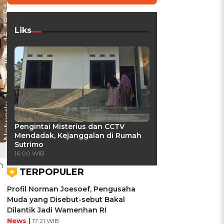
Liks
Pengintai Misterius dan CCTV
Mendadak, Kejanggalan di Rumah
Sutrimo
16:00 WIB
n
TERPOPULER
Profil Norman Joesoef, Pengusaha
Muda yang Disebut-sebut Bakal
Dilantik Jadi Wamenhan RI
News |
17:21 WIB