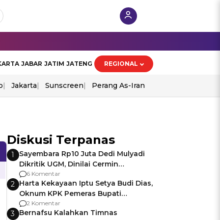
KARTA
JABAR
JATIM
JATENG
REGIONAL
o
Jakarta
Sunscreen
Perang As-Iran
Diskusi Terpanas
Sayembara Rp10 Juta Dedi Mulyadi
1
Dikritik UGM, Dinilai Cermin
Gagalnya Negara Jamin Keamanan
6 Komentar
Harta Kekayaan Iptu Setya Budi Dias,
2
Oknum KPK Pemeras Bupati
Pemalang
2 Komentar
Bernafsu Kalahkan Timnas
3