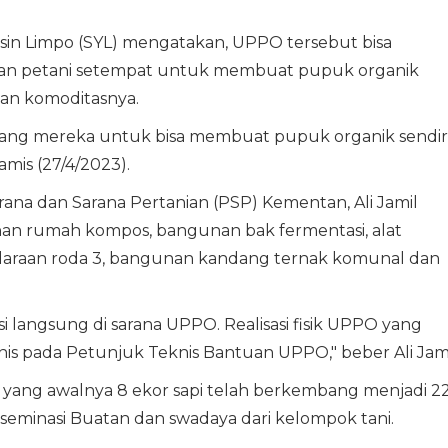
asin Limpo (SYL) mengatakan, UPPO tersebut bisa
ran petani setempat untuk membuat pupuk organik
 dan komoditasnya.
 ajang mereka untuk bisa membuat pupuk organik sendir
mis (27/4/2023).
rana dan Sarana Pertanian (PSP) Kementan, Ali Jamil
nan rumah kompos, bangunan bak fermentasi, alat
daraan roda 3, bangunan kandang ternak komunal dan
langsung di sarana UPPO. Realisasi fisik UPPO yang
nis pada Petunjuk Teknis Bantuan UPPO," beber Ali Jami
 yang awalnya 8 ekor sapi telah berkembang menjadi 2
Inseminasi Buatan dan swadaya dari kelompok tani.