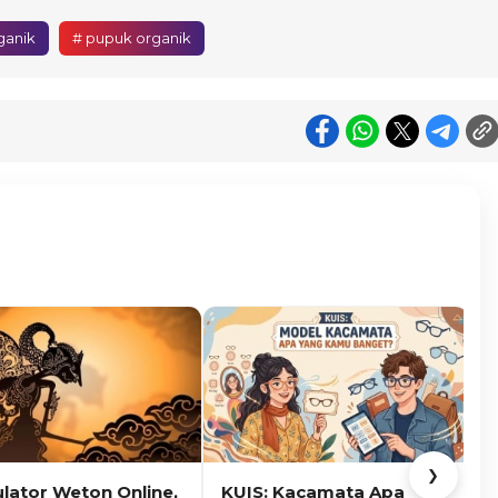
ganik
# pupuk organik
❯
ulator Weton Online,
KUIS: Kacamata Apa
K