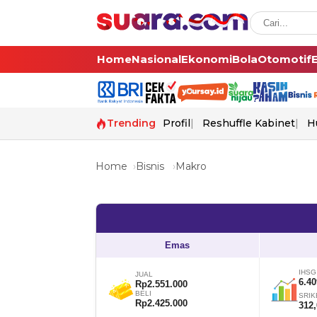
Home
Nasional
Ekonomi
Bola
Otomotif
Trending
Profil
Reshuffle Kabinet
H
Home
Bisnis
Makro
Emas
IHSG
JUAL
6.40
Rp2.551.000
BELI
SRIK
Rp2.425.000
312