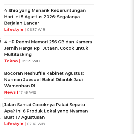
4 Shio yang Menarik Keberuntungan
Hari Ini 5 Agustus 2026: Segalanya
Berjalan Lancar
Lifestyle |
06:37 WIB
i
4 HP Redmi Memori 256 GB dan Kamera
Jernih Harga Rp1 Jutaan, Cocok untuk
Multitasking
Tekno |
09:29 WIB
Bocoran Reshuffle Kabinet Agustus:
Norman Joesoef Bakal Dilantik Jadi
Wamenhan RI
News |
17:49 WIB
Jalan Santai Cocoknya Pakai Sepatu
l.
Apa? Ini 6 Produk Lokal yang Nyaman
2
Buat 17 Agustusan
Lifestyle |
07:10 WIB