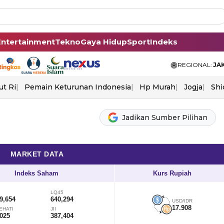
Entertainment
Tekno
Gaya Hidup
Sport
Indeks
REGIONAL:
JA
ut Ri
Pemain Keturunan Indonesia
Hp Murah
Jogja
Shi
Jadikan Sumber Pilihan
MARKET DATA
Indeks Saham
Kurs Rupiah
LQ45
9,654
640,294
USD/IDR
17.908
EHATI
JII
,025
387,404