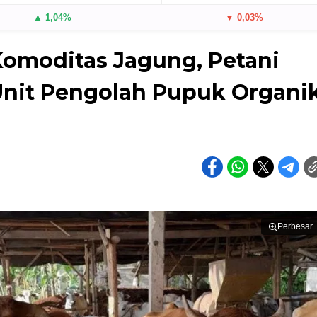
▲ 1,04%
▼ 0,03%
omoditas Jagung, Petani
Unit Pengolah Pupuk Organi
Perbesar