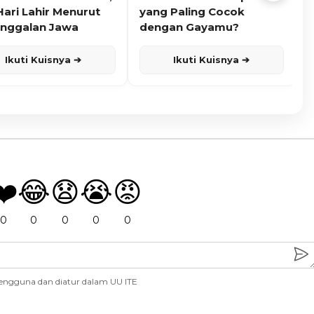
Hari Lahir Menurut
yang Paling Cocok
nggalan Jawa
dengan Gayamu?
Ikuti Kuisnya ➔
Ikuti Kuisnya ➔
❤️
😂
😧
😭
😡
0
0
0
0
0
engguna dan diatur dalam UU ITE