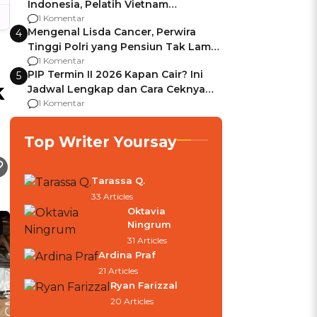
Indonesia, Pelatih Vietnam
Berencana Pakai Jimat di Pakansari
1 Komentar
Mengenal Lisda Cancer, Perwira
4
Tinggi Polri yang Pensiun Tak Lama
Usai Jadi Brigjen
1 Komentar
PIP Termin II 2026 Kapan Cair? Ini
5
k
Jadwal Lengkap dan Cara Ceknya
agar Dana Tidak Hangus!
1 Komentar
Top Writer Yoursay
Tarassa Q.
33 Articles
Oktavia
Ningrum
31 Articles
Ardina Praf
21 Articles
Ryan Farizzal
20 Articles