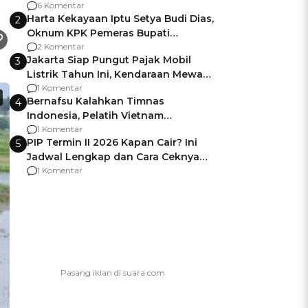
Gagalnya Negara Jamin Keamanan
6 Komentar
Harta Kekayaan Iptu Setya Budi Dias,
2
Oknum KPK Pemeras Bupati
Pemalang
2 Komentar
Jakarta Siap Pungut Pajak Mobil
3
Listrik Tahun Ini, Kendaraan Mewah
Kena hingga 75% PKB
1 Komentar
Bernafsu Kalahkan Timnas
4
Indonesia, Pelatih Vietnam
Berencana Pakai Jimat di Pakansari
1 Komentar
PIP Termin II 2026 Kapan Cair? Ini
5
Jadwal Lengkap dan Cara Ceknya
agar Dana Tidak Hangus!
1 Komentar