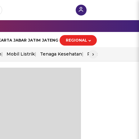
KARTA
JABAR
JATIM
JATENG
REGIONAL
›
n
Mobil Listrik
Tenaga Kesehatan
Piala Aff 2026
Ekono