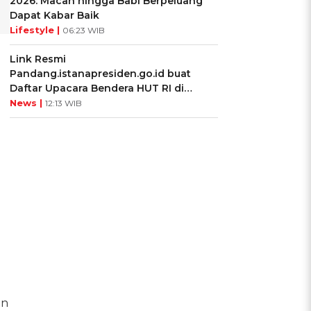
2026: Macan hingga Babi Berpeluang
Dapat Kabar Baik
Lifestyle |
06:23 WIB
Link Resmi
Pandang.istanapresiden.go.id buat
Daftar Upacara Bendera HUT RI di
Istana Negara
News |
12:13 WIB
an