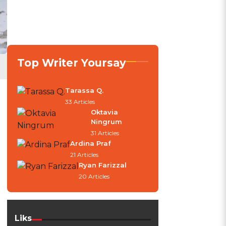
Top Writer Yoursay
Tarassa Q.
33 Articles
Oktavia
Ningrum
31 Articles
Ardina Praf
21 Articles
Ryan Farizzal
20 Articles
Liks