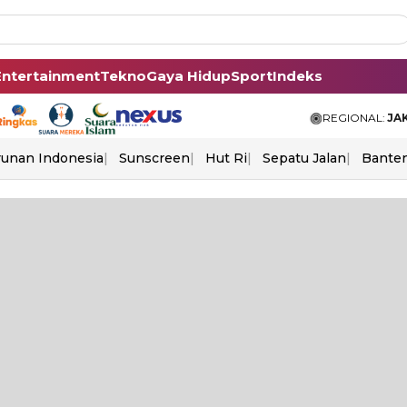
Entertainment
Tekno
Gaya Hidup
Sport
Indeks
REGIONAL:
JA
unan Indonesia
Sunscreen
Hut Ri
Sepatu Jalan
Bante