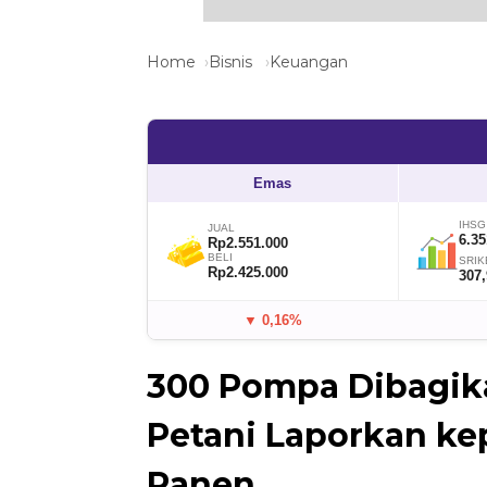
Home
Bisnis
Keuangan
Emas
IHSG
JUAL
6.35
Rp2.551.000
BELI
SRIK
Rp2.425.000
307
▼ 0,16%
300 Pompa Dibagika
Petani Laporkan kep
Panen