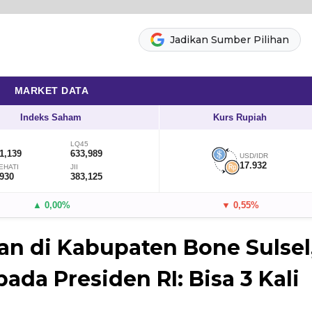
Jadikan Sumber Pilihan
MARKET DATA
Indeks Saham
Kurs Rupiah
LQ45
1,139
633,989
USD/IDR
17.932
EHATI
JII
,930
383,125
▲ 0,00%
▼ 0,55%
n di Kabupaten Bone Sulsel
ada Presiden RI: Bisa 3 Kali